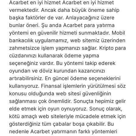
Acarbet en iyi hizmet Acarbet en iyi hizmet
vermektedir. Ancak daha büyük öneme sahip
başka faktörler de var. Anlayacağınız üzere
bunlar öneri. Şu anda Acarbet para yatırma
yöntemi en güvenilir hizmeti sunmaktadır. Mobil
bankacılık uygulamamız, web sitemiz üzerinden
zahmetsizce işlem yapmanızı sağlar. Kripto para
cüzdanınızı kullanarak ödeme yapma
seçeneğiniz vardır. Bu yöntemi takip ederek
oyundan ve döviz kurundan kazancınızı
artırabilirsiniz. En güncel ödeme seçeneklerini
kullanıyoruz. Finansal işlemlerin yürütülmesi söz
konusu olduğunda web sitesi güvenliğinin
sağlanması çok önemlidir. Sonuçta hepimiz gelir
elde etmek için oyun oynuyoruz. Sonuç olarak,
kötü amaçlı web siteleriyle mücadele etmek için
gösterdiğiniz tüm çabalar boşa çıkabilir. Bu
nedenle Acarbet yatırmanın farklı yöntemleri