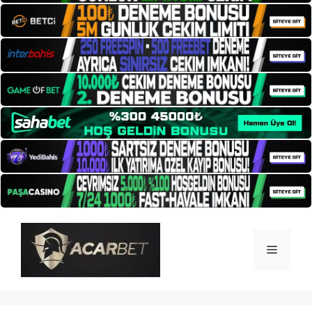
İçeriğe
atla
Menü