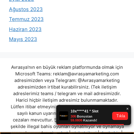
Ağustos 2023
Temmuz 2023
Haziran 2023
Mayıs 2023
Avrasya'nın en büyük reklam platformunda olmak için
Microsoft Teams:
reklam@avrasyamarketing.com
adresimizden veya Telegram: @Avrasyamarketing
adresimizden irtibat kurabilirsiniz. (Tek iletişim
adreslerimiz teams / telegram ve mail adresimizdir.
Harici hiçbir iletişim adresimiz bulunmamaktadır.
Lütfen itibar etmeyiniz.) Türkiye yasalarına göre 7258
sayılı kanun uyarınca yasa dışı bahis oynamanın
cezaları mevcuttur. Şu an bulunduğunuz site hiç bir
şekilde illegal bahis oyunları oynatmıyor ve oynamaya
aracı olmuyordur.
piyonbet
|
etabetsitesi
|
duobahis
|