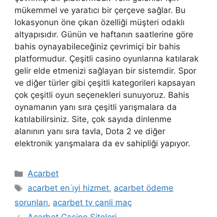
mükemmel ve yaratıcı bir çerçeve sağlar. Bu
lokasyonun öne çıkan özelliği müşteri odaklı
altyapısıdır. Günün ve haftanın saatlerine göre
bahis oynayabileceğiniz çevrimiçi bir bahis
platformudur. Çeşitli casino oyunlarına katılarak
gelir elde etmenizi sağlayan bir sistemdir. Spor
ve diğer türler gibi çeşitli kategorileri kapsayan
çok çeşitli oyun seçenekleri sunuyoruz. Bahis
oynamanın yanı sıra çeşitli yarışmalara da
katılabilirsiniz. Site, çok sayıda dinlenme
alanının yanı sıra tavla, Dota 2 ve diğer
elektronik yarışmalara da ev sahipliği yapıyor.
Kategoriler
Acarbet
Etiketler
acarbet en i̇yi hizmet
,
acarbet ödeme
sorunları
,
acarbet tv canli maç