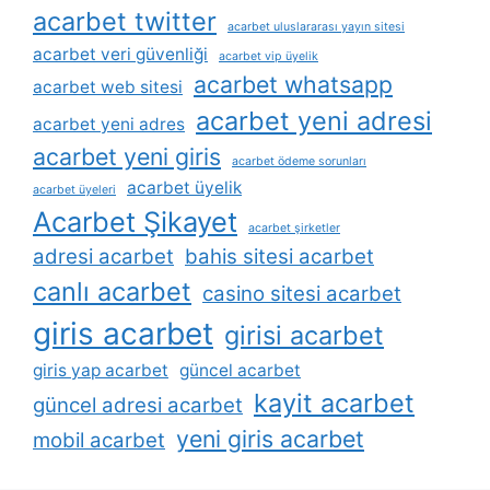
acarbet twitter
acarbet uluslararası yayın sitesi
acarbet veri güvenliği
acarbet vip üyelik
acarbet whatsapp
acarbet web sitesi
acarbet yeni adresi
acarbet yeni adres
acarbet yeni giris
acarbet ödeme sorunları
acarbet üyelik
acarbet üyeleri
Acarbet Şikayet
acarbet şirketler
adresi acarbet
bahis sitesi acarbet
canlı acarbet
casino sitesi acarbet
giris acarbet
girisi acarbet
giris yap acarbet
güncel acarbet
kayit acarbet
güncel adresi acarbet
yeni giris acarbet
mobil acarbet