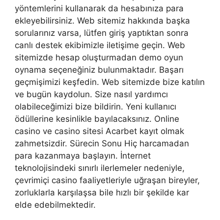
yöntemlerini kullanarak da hesabınıza para
ekleyebilirsiniz. Web sitemiz hakkında başka
sorularınız varsa, lütfen giriş yaptıktan sonra
canlı destek ekibimizle iletişime geçin. Web
sitemizde hesap oluşturmadan demo oyun
oynama seçeneğiniz bulunmaktadır. Başarı
geçmişimizi keşfedin. Web sitemizde bize katılın
ve bugün kaydolun. Size nasıl yardımcı
olabileceğimizi bize bildirin. Yeni kullanıcı
ödüllerine kesinlikle bayılacaksınız. Online
casino ve casino sitesi Acarbet kayıt olmak
zahmetsizdir. Sürecin Sonu Hiç harcamadan
para kazanmaya başlayın. İnternet
teknolojisindeki sınırlı ilerlemeler nedeniyle,
çevrimiçi casino faaliyetleriyle uğraşan bireyler,
zorluklarla karşılaşsa bile hızlı bir şekilde kar
elde edebilmektedir.