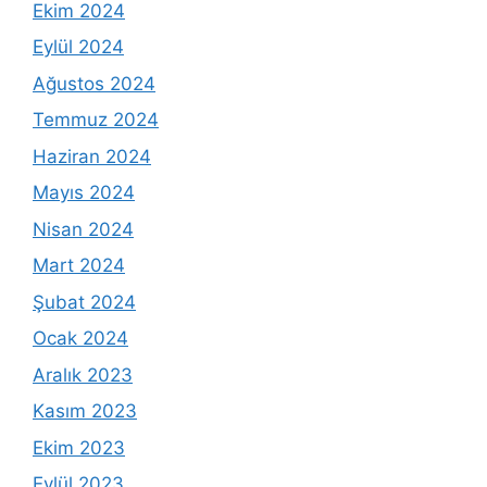
Ekim 2024
Eylül 2024
Ağustos 2024
Temmuz 2024
Haziran 2024
Mayıs 2024
Nisan 2024
Mart 2024
Şubat 2024
Ocak 2024
Aralık 2023
Kasım 2023
Ekim 2023
Eylül 2023