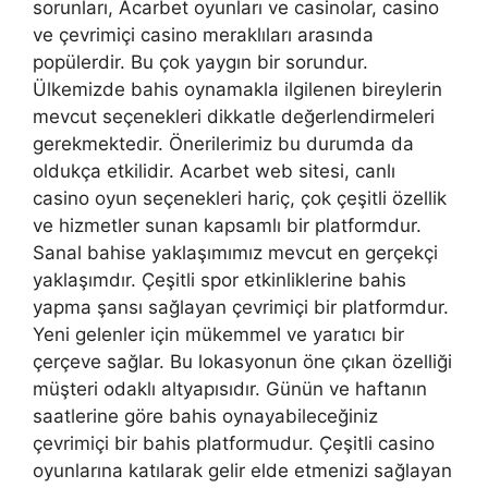
sorunları, Acarbet oyunları ve casinolar, casino
ve çevrimiçi casino meraklıları arasında
popülerdir. Bu çok yaygın bir sorundur.
Ülkemizde bahis oynamakla ilgilenen bireylerin
mevcut seçenekleri dikkatle değerlendirmeleri
gerekmektedir. Önerilerimiz bu durumda da
oldukça etkilidir. Acarbet web sitesi, canlı
casino oyun seçenekleri hariç, çok çeşitli özellik
ve hizmetler sunan kapsamlı bir platformdur.
Sanal bahise yaklaşımımız mevcut en gerçekçi
yaklaşımdır. Çeşitli spor etkinliklerine bahis
yapma şansı sağlayan çevrimiçi bir platformdur.
Yeni gelenler için mükemmel ve yaratıcı bir
çerçeve sağlar. Bu lokasyonun öne çıkan özelliği
müşteri odaklı altyapısıdır. Günün ve haftanın
saatlerine göre bahis oynayabileceğiniz
çevrimiçi bir bahis platformudur. Çeşitli casino
oyunlarına katılarak gelir elde etmenizi sağlayan