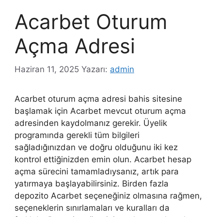
Acarbet Oturum
Açma Adresi
Haziran 11, 2025
Yazarı:
admin
Acarbet oturum açma adresi bahis sitesine
başlamak için Acarbet mevcut oturum açma
adresinden kaydolmanız gerekir. Üyelik
programında gerekli tüm bilgileri
sağladığınızdan ve doğru olduğunu iki kez
kontrol ettiğinizden emin olun. Acarbet hesap
açma sürecini tamamladıysanız, artık para
yatırmaya başlayabilirsiniz. Birden fazla
depozito Acarbet seçeneğiniz olmasına rağmen,
seçeneklerin sınırlamaları ve kuralları da