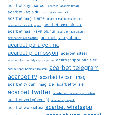
acarbet kayıt süreci
acarbet kazanma fırsatı
acarbet kaç oldu
acarbet kullanıcı adı
acarbet maç izleme
acarbet maç öncesi oranlar
acarbet nasıl bir site
acarbet mobil canlı yayını
acarbet nasıl kayıt olunur
acarbet nasıl çıkarılır
acarbet para yatirma
acarbet oyun hizmetleri
acarbet para çekme
acarbet promosyon
acarbet sitesi
acarbet spor bahisleri
acarbet sitesine giriş yapamıyorum
acarbet telegram
acarbet spor bahisleri bölümü
acarbet tv
acarbet tv canli maç
acarbet tv canli maç izle
acarbet tv izle
acarbet twitter
acarbet uluslararası yayın sitesi
acarbet veri güvenliği
acarbet vip üyelik
acarbet whatsapp
acarbet web sitesi