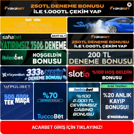
×
ACARBET GİRİŞ İÇİN TIKLAYINIZ!