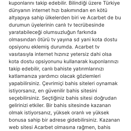
kuponlarını takip edebilir. Bilindiği üzere Türkiye
dünyanın internet hızı bakımından en kötü
altyapıya sahip ülkelerden biri ve Acarbet de bu
durumun üyelerinin canlı tv tecrübesinde
yaratabileceği olumsuzluğun farkında
olmasından ötürü tv yayına sd yani kota dostu
opsiyonu eklemiş durumda. Acarbet tv
vasıtasıyla internet hızınız yetersiz dahi olsa
kota dostu opsiyonunu kullanarak kuponlarınızı
takip edebilir, canlı bahiste yatırımlarınızı
katlamanıza yardımcı olacak gözlemleri
yapabilirsiniz. Çevrimiçi bahis siteleri oynamak
istiyorsanız, en güvenilir bahis sitesini
seçebilirsiniz. Seçtiğiniz bahis sitesi doğrudan
gelirinizi etkiler. Bir bahis sitesinde kazanan
olmak istiyorsanız, yüksek oranlı ve yüksek
bonusa sahip bir adrese gidebilirsiniz. Kazanan
web sitesi Acarbet olmasına rağmen, bahis