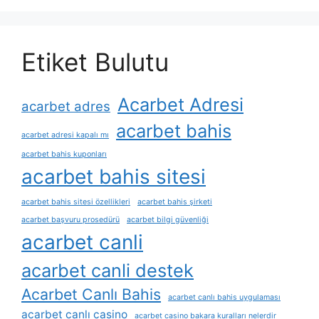
Etiket Bulutu
Acarbet Adresi
acarbet adres
acarbet bahis
acarbet adresi kapalı mı
acarbet bahis kuponları
acarbet bahis sitesi
acarbet bahis sitesi özellikleri
acarbet bahis şirketi
acarbet başvuru prosedürü
acarbet bilgi güvenliği
acarbet canli
acarbet canli destek
Acarbet Canlı Bahis
acarbet canlı bahis uygulaması
acarbet canlı casino
acarbet casino bakara kuralları nelerdir