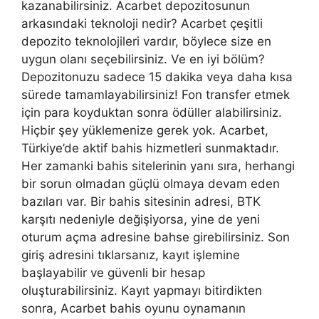
kazanabilirsiniz. Acarbet depozitosunun
arkasındaki teknoloji nedir? Acarbet çeşitli
depozito teknolojileri vardır, böylece size en
uygun olanı seçebilirsiniz. Ve en iyi bölüm?
Depozitonuzu sadece 15 dakika veya daha kısa
sürede tamamlayabilirsiniz! Fon transfer etmek
için para koyduktan sonra ödüller alabilirsiniz.
Hiçbir şey yüklemenize gerek yok. Acarbet,
Türkiye’de aktif bahis hizmetleri sunmaktadır.
Her zamanki bahis sitelerinin yanı sıra, herhangi
bir sorun olmadan güçlü olmaya devam eden
bazıları var. Bir bahis sitesinin adresi, BTK
karşıtı nedeniyle değişiyorsa, yine de yeni
oturum açma adresine bahse girebilirsiniz. Son
giriş adresini tıklarsanız, kayıt işlemine
başlayabilir ve güvenli bir hesap
oluşturabilirsiniz. Kayıt yapmayı bitirdikten
sonra, Acarbet bahis oyunu oynamanın