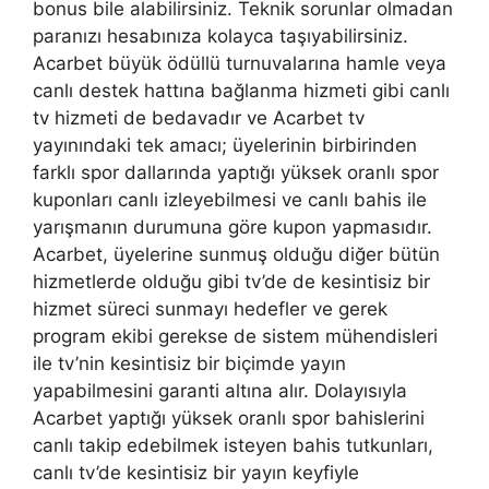
bonus bile alabilirsiniz. Teknik sorunlar olmadan
paranızı hesabınıza kolayca taşıyabilirsiniz.
Acarbet büyük ödüllü turnuvalarına hamle veya
canlı destek hattına bağlanma hizmeti gibi canlı
tv hizmeti de bedavadır ve Acarbet tv
yayınındaki tek amacı; üyelerinin birbirinden
farklı spor dallarında yaptığı yüksek oranlı spor
kuponları canlı izleyebilmesi ve canlı bahis ile
yarışmanın durumuna göre kupon yapmasıdır.
Acarbet, üyelerine sunmuş olduğu diğer bütün
hizmetlerde olduğu gibi tv’de de kesintisiz bir
hizmet süreci sunmayı hedefler ve gerek
program ekibi gerekse de sistem mühendisleri
ile tv’nin kesintisiz bir biçimde yayın
yapabilmesini garanti altına alır. Dolayısıyla
Acarbet yaptığı yüksek oranlı spor bahislerini
canlı takip edebilmek isteyen bahis tutkunları,
canlı tv’de kesintisiz bir yayın keyfiyle