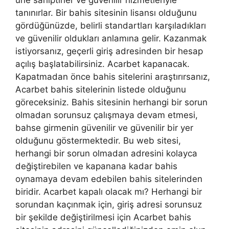
tanınırlar. Bir bahis sitesinin lisansı olduğunu
gördüğünüzde, belirli standartları karşıladıkları
ve güvenilir oldukları anlamına gelir. Kazanmak
istiyorsanız, geçerli giriş adresinden bir hesap
açılış başlatabilirsiniz. Acarbet kapanacak.
Kapatmadan önce bahis sitelerini araştırırsanız,
Acarbet bahis sitelerinin listede olduğunu
göreceksiniz. Bahis sitesinin herhangi bir sorun
olmadan sorunsuz çalışmaya devam etmesi,
bahse girmenin güvenilir ve güvenilir bir yer
olduğunu göstermektedir. Bu web sitesi,
herhangi bir sorun olmadan adresini kolayca
değiştirebilen ve kapanana kadar bahis
oynamaya devam edebilen bahis sitelerinden
biridir. Acarbet kapalı olacak mı? Herhangi bir
sorundan kaçınmak için, giriş adresi sorunsuz
bir şekilde değiştirilmesi için Acarbet bahis