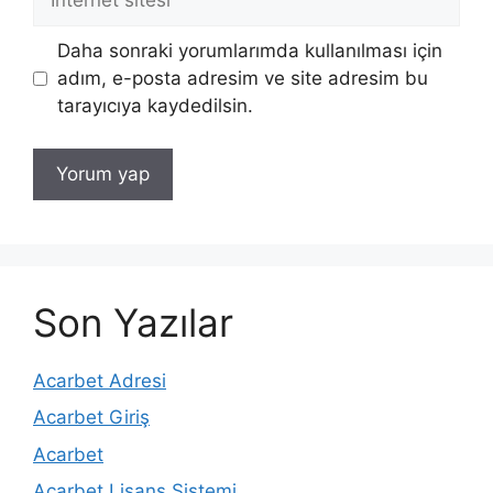
sitesi
Daha sonraki yorumlarımda kullanılması için
adım, e-posta adresim ve site adresim bu
tarayıcıya kaydedilsin.
Son Yazılar
Acarbet Adresi
Acarbet Giriş
Acarbet
Acarbet Lisans Sistemi