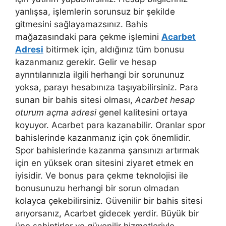
yanlışsa, işlemlerin sorunsuz bir şekilde
gitmesini sağlayamazsınız. Bahis
mağazasındaki para çekme işlemini
Acarbet
Adresi
bitirmek için, aldığınız tüm bonusu
kazanmanız gerekir. Gelir ve hesap
ayrıntılarınızla ilgili herhangi bir sorununuz
yoksa, parayı hesabınıza taşıyabilirsiniz. Para
sunan bir bahis sitesi olması,
Acarbet hesap
oturum açma adresi
genel kalitesini ortaya
koyuyor. Acarbet para kazanabilir. Oranlar spor
bahislerinde kazanmanız için çok önemlidir.
Spor bahislerinde kazanma şansınızı artırmak
için en yüksek oran sitesini ziyaret etmek en
iyisidir. Ve bonus para çekme teknolojisi ile
bonusunuzu herhangi bir sorun olmadan
kolayca çekebilirsiniz. Güvenilir bir bahis sitesi
arıyorsanız, Acarbet gidecek yerdir. Büyük bir
üne sahiptirler ve güvenilir hizmetleriyle