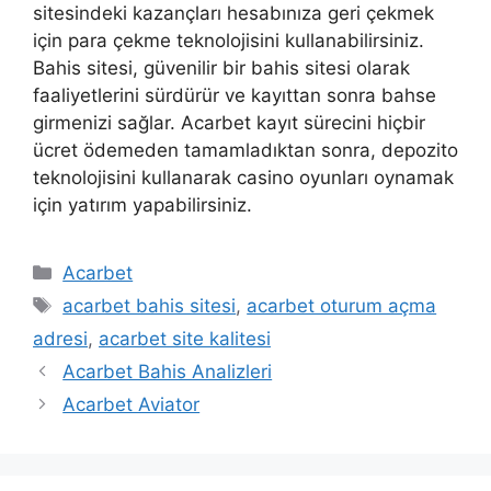
sitesindeki kazançları hesabınıza geri çekmek
için para çekme teknolojisini kullanabilirsiniz.
Bahis sitesi, güvenilir bir bahis sitesi olarak
faaliyetlerini sürdürür ve kayıttan sonra bahse
girmenizi sağlar. Acarbet kayıt sürecini hiçbir
ücret ödemeden tamamladıktan sonra, depozito
teknolojisini kullanarak casino oyunları oynamak
için yatırım yapabilirsiniz.
Kategoriler
Acarbet
Etiketler
acarbet bahis sitesi
,
acarbet oturum açma
adresi
,
acarbet site kalitesi
Acarbet Bahis Analizleri
Acarbet Aviator