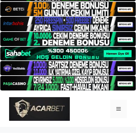
İçeriğe
atla
Menü