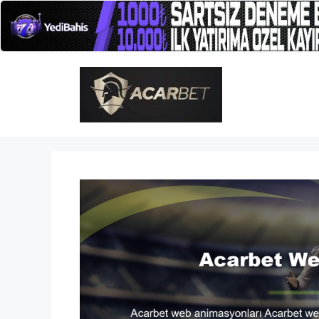
İçeriğe
atla