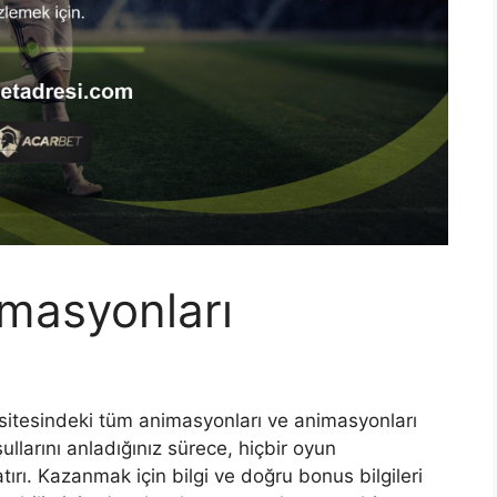
masyonları
itesindeki tüm animasyonları ve animasyonları
ullarını anladığınız sürece, hiçbir oyun
ırı. Kazanmak için bilgi ve doğru bonus bilgileri