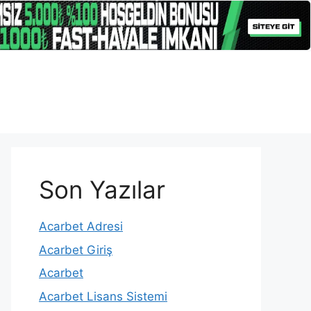
Son Yazılar
Acarbet Adresi
Acarbet Giriş
Acarbet
Acarbet Lisans Sistemi