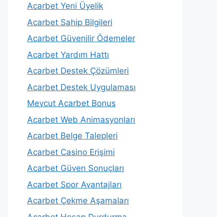
Acarbet Yeni Üyelik
Acarbet Sahip Bilgileri
Acarbet Güvenilir Ödemeler
Acarbet Yardım Hattı
Acarbet Destek Çözümleri
Acarbet Destek Uygulaması
Mevcut Acarbet Bonus
Acarbet Web Animasyonları
Acarbet Belge Talepleri
Acarbet Casino Erişimi
Acarbet Güven Sonuçları
Acarbet Spor Avantajları
Acarbet Çekme Aşamaları
Acarbet Hesap Durdurma