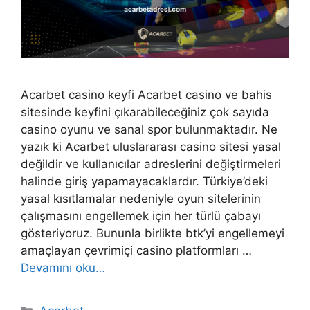
Acarbet casino keyfi Acarbet casino ve bahis
sitesinde keyfini çıkarabileceğiniz çok sayıda
casino oyunu ve sanal spor bulunmaktadır. Ne
yazık ki Acarbet uluslararası casino sitesi yasal
değildir ve kullanıcılar adreslerini değiştirmeleri
halinde giriş yapamayacaklardır. Türkiye’deki
yasal kısıtlamalar nedeniyle oyun sitelerinin
çalışmasını engellemek için her türlü çabayı
gösteriyoruz. Bununla birlikte btk’yi engellemeyi
amaçlayan çevrimiçi casino platformları …
Devamını oku…
Kategoriler