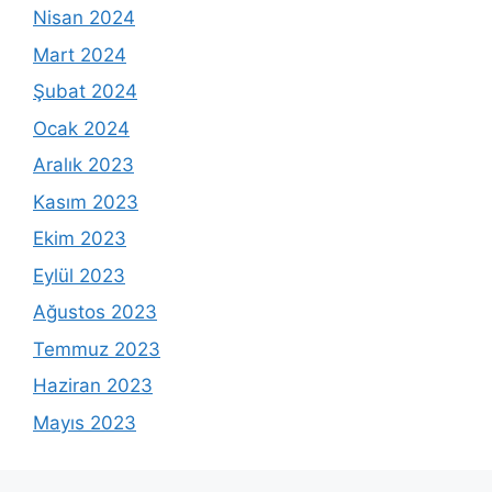
Nisan 2024
Mart 2024
Şubat 2024
Ocak 2024
Aralık 2023
Kasım 2023
Ekim 2023
Eylül 2023
Ağustos 2023
Temmuz 2023
Haziran 2023
Mayıs 2023