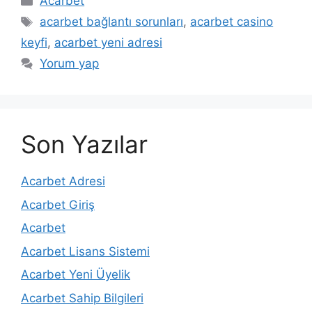
Acarbet
Etiketler
acarbet bağlantı sorunları
,
acarbet casino
keyfi
,
acarbet yeni adresi
Yorum yap
Son Yazılar
Acarbet Adresi
Acarbet Giriş
Acarbet
Acarbet Lisans Sistemi
Acarbet Yeni Üyelik
Acarbet Sahip Bilgileri