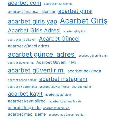
acarbet com
acarbet en i̇yi hizmet
acarbet girisi
acarbet finansal i̇şlemler
Acarbet Giriş
acarbet giris yap
Acarbet Giriş Adresi
acarbet giriş linki
Acarbet Güncel
acarbet giriş şikayeti
acarbet güncel adres
acarbet güncel adresi
acarbet güvenilir alan
Acarbet Güvenilir Mi
acarbet güvenilirlik
acarbet güvenlir mi
acarbet hakkında
acarbet instagram
acarbet hesap açmak
acarbet i̇lk yatırımınız
acarbet i̇zleyici kitlesi
acarbet katılın
acarbet kayit
acarbet kayıt i̇şlemi
acarbet kayıt süreci
acarbet kazanma fırsatı
acarbet kaç oldu
acarbet kullanıcı adı
acarbet maç izleme
acarbet maç öncesi oranlar