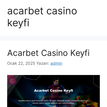
acarbet casino
keyfi
Acarbet Casino Keyfi
Ocak 22, 2025
Yazarı:
admin