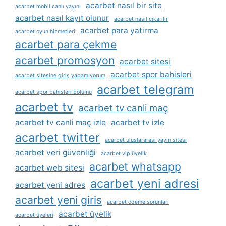
acarbet nasıl bir site
acarbet mobil canlı yayını
acarbet nasıl kayıt olunur
acarbet nasıl çıkarılır
acarbet para yatirma
acarbet oyun hizmetleri
acarbet para çekme
acarbet promosyon
acarbet sitesi
acarbet spor bahisleri
acarbet sitesine giriş yapamıyorum
acarbet telegram
acarbet spor bahisleri bölümü
acarbet tv
acarbet tv canli maç
acarbet tv canli maç izle
acarbet tv izle
acarbet twitter
acarbet uluslararası yayın sitesi
acarbet veri güvenliği
acarbet vip üyelik
acarbet whatsapp
acarbet web sitesi
acarbet yeni adresi
acarbet yeni adres
acarbet yeni giris
acarbet ödeme sorunları
acarbet üyelik
acarbet üyeleri