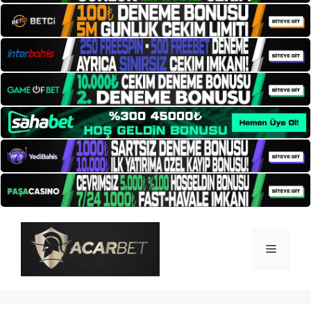
İçeriğe
atla
Menü