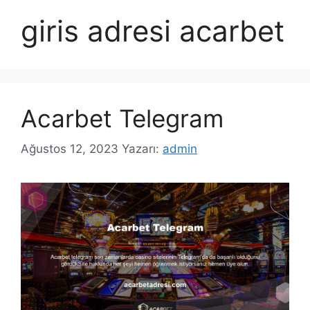
giris adresi acarbet
Acarbet Telegram
Ağustos 12, 2023
Yazarı:
admin