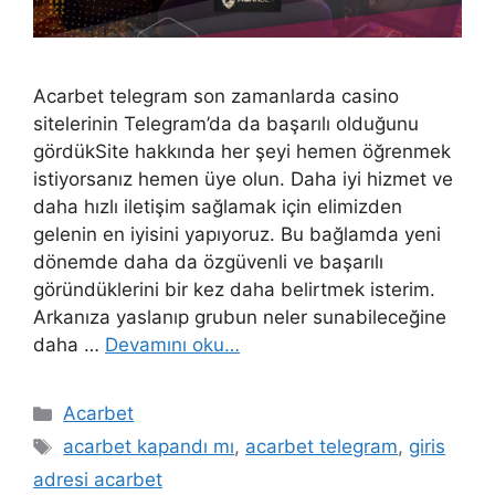
Acarbet telegram son zamanlarda casino
sitelerinin Telegram’da da başarılı olduğunu
gördükSite hakkında her şeyi hemen öğrenmek
istiyorsanız hemen üye olun. Daha iyi hizmet ve
daha hızlı iletişim sağlamak için elimizden
gelenin en iyisini yapıyoruz. Bu bağlamda yeni
dönemde daha da özgüvenli ve başarılı
göründüklerini bir kez daha belirtmek isterim.
Arkanıza yaslanıp grubun neler sunabileceğine
daha …
Devamını oku…
Kategoriler
Acarbet
Etiketler
acarbet kapandı mı
,
acarbet telegram
,
giris
adresi acarbet