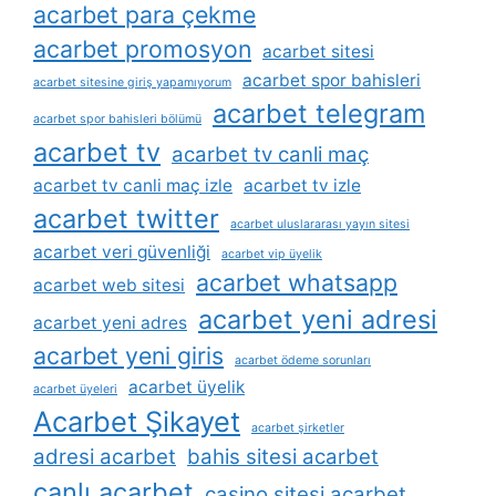
acarbet para çekme
acarbet promosyon
acarbet sitesi
acarbet spor bahisleri
acarbet sitesine giriş yapamıyorum
acarbet telegram
acarbet spor bahisleri bölümü
acarbet tv
acarbet tv canli maç
acarbet tv canli maç izle
acarbet tv izle
acarbet twitter
acarbet uluslararası yayın sitesi
acarbet veri güvenliği
acarbet vip üyelik
acarbet whatsapp
acarbet web sitesi
acarbet yeni adresi
acarbet yeni adres
acarbet yeni giris
acarbet ödeme sorunları
acarbet üyelik
acarbet üyeleri
Acarbet Şikayet
acarbet şirketler
adresi acarbet
bahis sitesi acarbet
canlı acarbet
casino sitesi acarbet