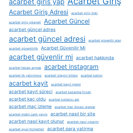
Acarbet Giriş
acarbet giris yap
Acarbet Giriş Adresi
acarbet giriş linki
Acarbet Güncel
acarbet giriş şikayeti
acarbet güncel adres
acarbet güncel adresi
acarbet güvenilir alan
Acarbet Güvenilir Mi
acarbet güvenilirlik
acarbet güvenlir mi
acarbet hakkında
acarbet instagram
acarbet hesap açmak
acarbet i̇lk yatırımınız
acarbet i̇zleyici kitlesi
acarbet katılın
acarbet kayit
acarbet kayıt i̇şlemi
acarbet kayıt süreci
acarbet kazanma fırsatı
acarbet kaç oldu
acarbet kullanıcı adı
acarbet maç izleme
acarbet maç öncesi oranlar
acarbet nasıl bir site
acarbet mobil canlı yayını
acarbet nasıl kayıt olunur
acarbet nasıl çıkarılır
acarbet para yatirma
acarbet oyun hizmetleri