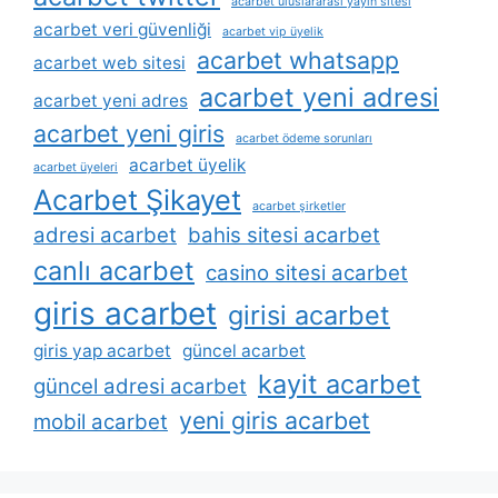
acarbet uluslararası yayın sitesi
acarbet veri güvenliği
acarbet vip üyelik
acarbet whatsapp
acarbet web sitesi
acarbet yeni adresi
acarbet yeni adres
acarbet yeni giris
acarbet ödeme sorunları
acarbet üyelik
acarbet üyeleri
Acarbet Şikayet
acarbet şirketler
adresi acarbet
bahis sitesi acarbet
canlı acarbet
casino sitesi acarbet
giris acarbet
girisi acarbet
giris yap acarbet
güncel acarbet
kayit acarbet
güncel adresi acarbet
yeni giris acarbet
mobil acarbet