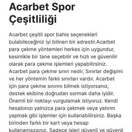
Acarbet Spor
Çeşitliliği
Acarbet çeşitli spor bahis seçenekleri
bulabileceğiniz iyi bilinen bir adrestir.Acarbet
para çekme yöntemleri herkes için uygundur,
kesinlikle bir tane seçebilir ve hızlı ve güvenilir
olarak para çekme işlemleri yapabilirsiniz.
Acarbet para çekme sınırı nedir, Sınırlar değişimi
ve her yöntemin farklı sınırları vardır. Acarbet
için para çekme sınırını bilmek istiyorsanız,
destek ekibine doğrudan sormak daha iyidir.
Önemli bir noktayı vurgulamak istiyoruz. Kendi
hesabınızı yalnızca para çekmek veya yatırım
yapmak gibi işlemler için kullanabilirsiniz. Başka
birinden farklı bir kart veya hesap
kullanamazsınız. Sadece işleri güvenli ve güvenli