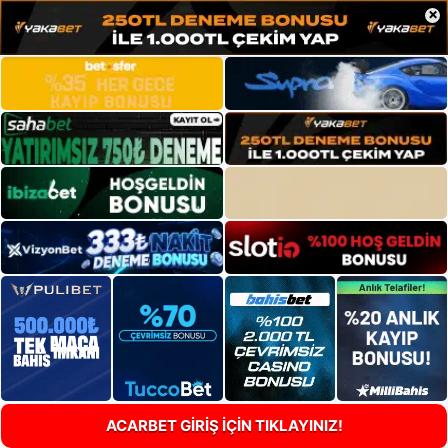
×
ACARBET GİRİŞ İÇİN TIKLAYINIZ!