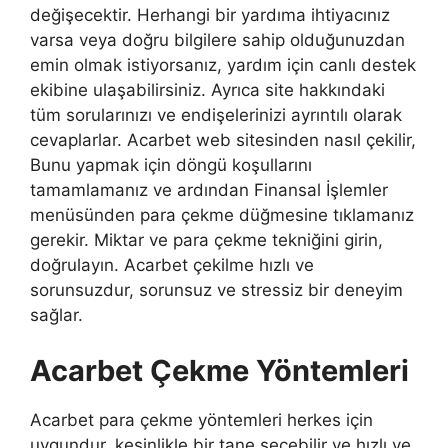
değişecektir. Herhangi bir yardıma ihtiyacınız
varsa veya doğru bilgilere sahip olduğunuzdan
emin olmak istiyorsanız, yardım için canlı destek
ekibine ulaşabilirsiniz. Ayrıca site hakkındaki
tüm sorularınızı ve endişelerinizi ayrıntılı olarak
cevaplarlar. Acarbet web sitesinden nasıl çekilir,
Bunu yapmak için döngü koşullarını
tamamlamanız ve ardından Finansal İşlemler
menüsünden para çekme düğmesine tıklamanız
gerekir. Miktar ve para çekme tekniğini girin,
doğrulayın. Acarbet çekilme hızlı ve
sorunsuzdur, sorunsuz ve stressiz bir deneyim
sağlar.
Acarbet Çekme Yöntemleri
Acarbet para çekme yöntemleri herkes için
uygundur, kesinlikle bir tane seçebilir ve hızlı ve