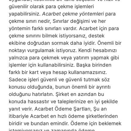
güvenilir olarak para çekme işlemleri
yapabilirsiniz.
Acarbet çekme yöntemleri
para
çekme sınırı nedir, Sınırlar değişimi ve her
yöntemin farklı sınırları vardır. Acarbet için para
çekme sınırını bilmek istiyorsanız, destek
ekibine doğrudan sormak daha iyidir. Önemli bir
noktayı vurgulamak istiyoruz. Kendi hesabınızı
yalnızca para çekmek veya yatırım yapmak gibi
işlemler için kullanabilirsiniz. Başka birinden
farklı bir kart veya hesap kullanamazsınız.
Sadece işleri güvenli ve güvenli tutmak söz
konusu olduğunda, bunun önemli bir ayrıntı
olduğunu hatırlatın. Şirket en azından bu
konuda hassastır ve taleplerinize en iyi şekilde
yanıt verir. Acarbet Ödeme Şartları, Şu an
itibariyle Acarbet en hızlı ödeme şirketlerinden
biridir ve bundan emindir. Ödeme için beklemek
istemiyorsanız ve zamanında ödeme