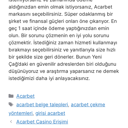
aldığınızdan emin olmak istiyorsanız, Acarbet
markasını seçebilirsiniz. Süper odaklanmış bir
şirket ve finansal güçleri onları öne çıkarıyor. En
geç 1 saat içinde ödeme yaptığınızdan emin
olun. Bir sorunu çözmenin en iyi yolu sorunu
çözmektir. İstediğiniz zaman hizmeti kullanmayı
bırakmayı seçebilirsiniz ve yanıtlarıyla size hızlı
bir şekilde size geri dönerler. Bunun Yeni
Çağ’daki en güvenilir adreslerden biri olduğunu
düşünüyoruz ve araştırma yaparsanız ne demek
istediğimizi daha iyi anlayacaksınız.
Kategoriler
Acarbet
Etiketler
acarbet belge talepleri
,
acarbet çekme
yöntemleri
,
girisi acarbet
Acarbet Casino Erişimi