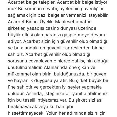
Acarbet belge talepleri Acarbet bir belge istiyor
mu? Bu sorunun cevabı, üyelerinin güvenliğini
sağlamak için bazı belgeler vermenizi isteyebilir.
Acarbet Birinci Üyelik, Maalesef amatör
şirketler, yasadışı casino dünyası üzerinde
büyük etkisi olan paranızı gasp etmeye devam
ediyor. Acarbet sizin için güvenilir olup olmadığı
ve bu alandaki en güvenilir adreslerden birine
sahibiz. Acarbet güvenilir olup olmadığı
sorusunu cevaplayan binlerce bahisçinin olduğu
unutulmamalıdır. Alanlarında öne çıkan ve
mükemmel olan birini bulduğunuzda, bir güven
ve hayranlık duygusu yaratır. Bu şirket büyük bir
üne sahiptir ve gerçekten iyi şeyler yapmakla
ünlüdür. Aslında, isteğinize bir yanıt alabilmeniz
için bu teselli ihtiyacımız var. Bu şirket sizi asılı
bırakmayacak veya kurban gibi
hissettirmeyecek. Yolun her adımında sizin için