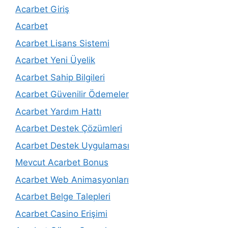
Acarbet Giriş
Acarbet
Acarbet Lisans Sistemi
Acarbet Yeni Üyelik
Acarbet Sahip Bilgileri
Acarbet Güvenilir Ödemeler
Acarbet Yardım Hattı
Acarbet Destek Çözümleri
Acarbet Destek Uygulaması
Mevcut Acarbet Bonus
Acarbet Web Animasyonları
Acarbet Belge Talepleri
Acarbet Casino Erişimi