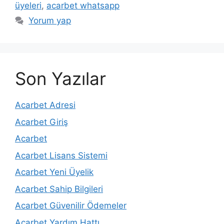
üyeleri
,
acarbet whatsapp
Yorum yap
Son Yazılar
Acarbet Adresi
Acarbet Giriş
Acarbet
Acarbet Lisans Sistemi
Acarbet Yeni Üyelik
Acarbet Sahip Bilgileri
Acarbet Güvenilir Ödemeler
Acarbet Yardım Hattı