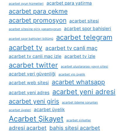
acarbet para yatirma
acarbet oyun hizmetleri
acarbet para çekme
acarbet promosyon
acarbet sitesi
acarbet spor bahisleri
acarbet sitesine giriş yapamıyorum
acarbet telegram
acarbet spor bahisleri bölümü
acarbet tv
acarbet tv canli maç
acarbet tv canli maç izle
acarbet tv izle
acarbet twitter
acarbet uluslararası yayın sitesi
acarbet veri güvenliği
acarbet vip üyelik
acarbet whatsapp
acarbet web sitesi
acarbet yeni adresi
acarbet yeni adres
acarbet yeni giris
acarbet ödeme sorunları
acarbet üyelik
acarbet üyeleri
Acarbet Şikayet
acarbet şirketler
adresi acarbet
bahis sitesi acarbet