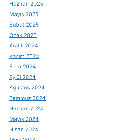
Haziran 2025
Mayıs 2025
Şubat 2025
Ocak 2025
Aralık 2024
Kasım 2024
Ekim 2024
Eylül 2024
Ağustos 2024
Temmuz 2024
Haziran 2024
Mayıs 2024
Nisan 2024
Mart 2024