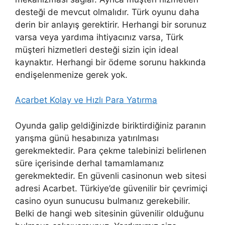
desteği de mevcut olmalıdır. Türk oyunu daha
derin bir anlayış gerektirir. Herhangi bir sorunuz
varsa veya yardıma ihtiyacınız varsa, Türk
müşteri hizmetleri desteği sizin için ideal
kaynaktır. Herhangi bir ödeme sorunu hakkında
endişelenmenize gerek yok.
Acarbet Kolay ve Hızlı Para Yatırma
Oyunda galip geldiğinizde biriktirdiğiniz paranın
yarışma günü hesabınıza yatırılması
gerekmektedir. Para çekme talebinizi belirlenen
süre içerisinde derhal tamamlamanız
gerekmektedir. En güvenli casinonun web sitesi
adresi Acarbet. Türkiye’de güvenilir bir çevrimiçi
casino oyun sunucusu bulmanız gerekebilir.
Belki de hangi web sitesinin güvenilir olduğunu