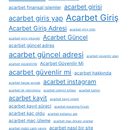
acarbet girisi
acarbet finansal i̇şlemler
Acarbet Giriş
acarbet giris yap
Acarbet Giriş Adresi
acarbet giriş linki
Acarbet Güncel
acarbet giriş şikayeti
acarbet güncel adres
acarbet güncel adresi
acarbet güvenilir alan
Acarbet Güvenilir Mi
acarbet güvenilirlik
acarbet güvenlir mi
acarbet hakkında
acarbet instagram
acarbet hesap açmak
acarbet i̇lk yatırımınız
acarbet i̇zleyici kitlesi
acarbet katılın
acarbet kayit
acarbet kayıt i̇şlemi
acarbet kayıt süreci
acarbet kazanma fırsatı
acarbet kaç oldu
acarbet kullanıcı adı
acarbet maç izleme
acarbet maç öncesi oranlar
acarbet nasıl bir site
acarbet mobil canlı yayını