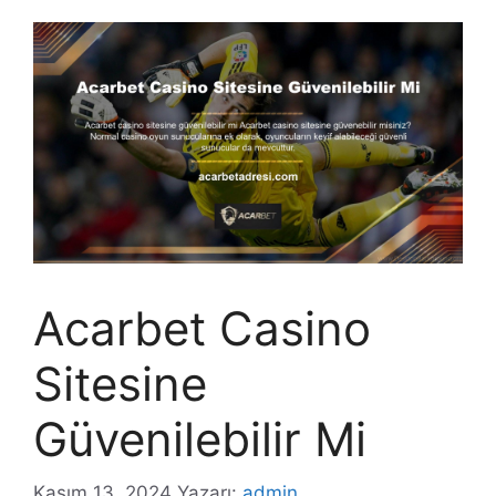
Acarbet Casino
Sitesine
Güvenilebilir Mi
Kasım 13, 2024
Yazarı:
admin