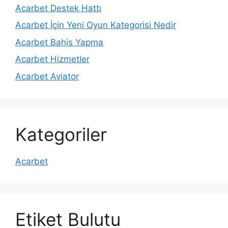
Acarbet Destek Hattı
Acarbet İçin Yeni Oyun Kategorisi Nedir
Acarbet Bahis Yapma
Acarbet Hizmetler
Acarbet Aviator
Kategoriler
Acarbet
Etiket Bulutu