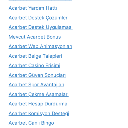
Acarbet Yardım Hattı
Acarbet Destek Çözümleri
Acarbet Destek Uygulaması
Mevcut Acarbet Bonus
Acarbet Web Animasyonları
Acarbet Belge Talepleri
Acarbet Casino Erişimi
Acarbet Güven Sonuçları
Acarbet Spor Avantajları
Acarbet Çekme Aşamaları
Acarbet Hesap Durdurma
Acarbet Komisyon Desteği
Acarbet Canlı Bingo