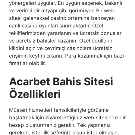
yönergeleri uygular. En uygun seçenek, bakımlı
ve verimli bir altyapı gibi görünüyor. Bu web
sitesi geleneksel casino ortamına benzeyen
canlı casino oyunları sunmaktadır. Özel
tekliflerimizden yararlanın ve ücretsiz bonuslar
ve ücretsiz bahisler kazanın. Özel ödüllerin
kilidini açın ve çevrimiçi casinolara ücretsiz
erişimin keyfini çıkarın. Para kazanmak için bazı
fırsatlar olabilir.
Acarbet Bahis Sitesi
Özellikleri
Müşteri hizmetleri temsilcileriyle görüşme
başlatmak için ziyaret ettiğiniz web sitesinde bir
hesap oluşturmanız gerekir. Tek yapmanız
gereken, ister ilk seferiniz olsun ister olmasın,