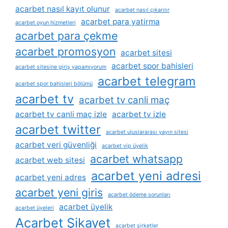
acarbet nasıl kayıt olunur
acarbet nasıl çıkarılır
acarbet para yatirma
acarbet oyun hizmetleri
acarbet para çekme
acarbet promosyon
acarbet sitesi
acarbet spor bahisleri
acarbet sitesine giriş yapamıyorum
acarbet telegram
acarbet spor bahisleri bölümü
acarbet tv
acarbet tv canli maç
acarbet tv canli maç izle
acarbet tv izle
acarbet twitter
acarbet uluslararası yayın sitesi
acarbet veri güvenliği
acarbet vip üyelik
acarbet whatsapp
acarbet web sitesi
acarbet yeni adresi
acarbet yeni adres
acarbet yeni giris
acarbet ödeme sorunları
acarbet üyelik
acarbet üyeleri
Acarbet Şikayet
acarbet şirketler