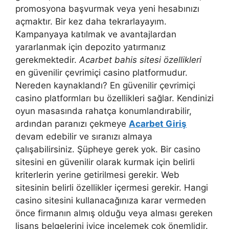
promosyona başvurmak veya yeni hesabınızı
açmaktır. Bir kez daha tekrarlayayım.
Kampanyaya katılmak ve avantajlardan
yararlanmak için depozito yatırmanız
gerekmektedir.
Acarbet bahis sitesi özellikleri
en güvenilir çevrimiçi casino platformudur.
Nereden kaynaklandı? En güvenilir çevrimiçi
casino platformları bu özellikleri sağlar. Kendinizi
oyun masasında rahatça konumlandırabilir,
ardından paranızı çekmeye
Acarbet Giriş
devam edebilir ve sıranızı almaya
çalışabilirsiniz. Şüpheye gerek yok. Bir casino
sitesini en güvenilir olarak kurmak için belirli
kriterlerin yerine getirilmesi gerekir. Web
sitesinin belirli özellikler içermesi gerekir. Hangi
casino sitesini kullanacağınıza karar vermeden
önce firmanın almış olduğu veya alması gereken
lisans belgelerini iyice incelemek çok önemlidir.