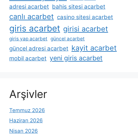
adresi acarbet
bahis sitesi acarbet
canlı acarbet
casino sitesi acarbet
giris acarbet
girisi acarbet
giris yap acarbet
güncel acarbet
kayit acarbet
güncel adresi acarbet
yeni giris acarbet
mobil acarbet
Arşivler
Temmuz 2026
Haziran 2026
Nisan 2026