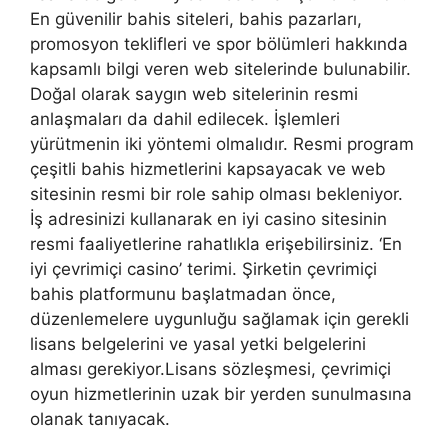
En güvenilir bahis siteleri, bahis pazarları,
promosyon teklifleri ve spor bölümleri hakkında
kapsamlı bilgi veren web sitelerinde bulunabilir.
Doğal olarak saygın web sitelerinin resmi
anlaşmaları da dahil edilecek. İşlemleri
yürütmenin iki yöntemi olmalıdır. Resmi program
çeşitli bahis hizmetlerini kapsayacak ve web
sitesinin resmi bir role sahip olması bekleniyor.
İş adresinizi kullanarak en iyi casino sitesinin
resmi faaliyetlerine rahatlıkla erişebilirsiniz. ‘En
iyi çevrimiçi casino’ terimi. Şirketin çevrimiçi
bahis platformunu başlatmadan önce,
düzenlemelere uygunluğu sağlamak için gerekli
lisans belgelerini ve yasal yetki belgelerini
alması gerekiyor.Lisans sözleşmesi, çevrimiçi
oyun hizmetlerinin uzak bir yerden sunulmasına
olanak tanıyacak.