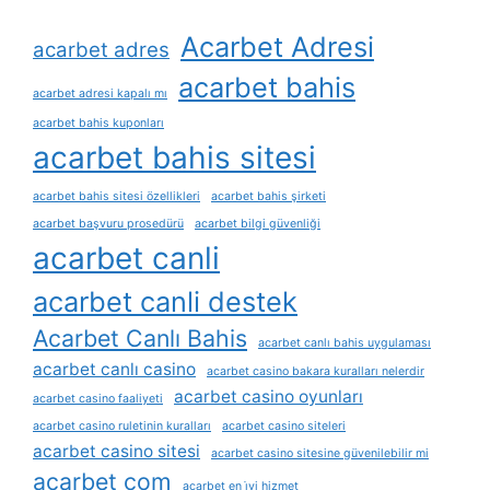
Acarbet Adresi
acarbet adres
acarbet bahis
acarbet adresi kapalı mı
acarbet bahis kuponları
acarbet bahis sitesi
acarbet bahis sitesi özellikleri
acarbet bahis şirketi
acarbet başvuru prosedürü
acarbet bilgi güvenliği
acarbet canli
acarbet canli destek
Acarbet Canlı Bahis
acarbet canlı bahis uygulaması
acarbet canlı casino
acarbet casino bakara kuralları nelerdir
acarbet casino oyunları
acarbet casino faaliyeti
acarbet casino ruletinin kuralları
acarbet casino siteleri
acarbet casino sitesi
acarbet casino sitesine güvenilebilir mi
acarbet com
acarbet en i̇yi hizmet