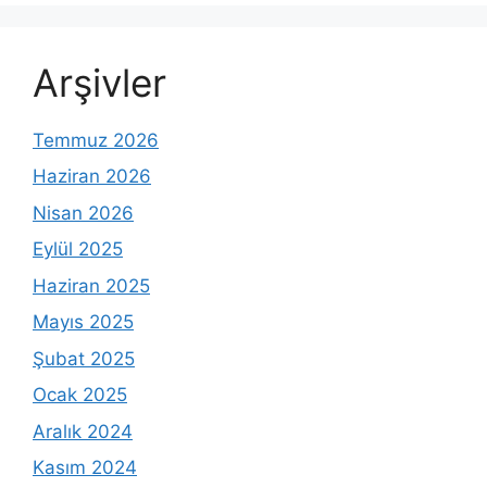
Arşivler
Temmuz 2026
Haziran 2026
Nisan 2026
Eylül 2025
Haziran 2025
Mayıs 2025
Şubat 2025
Ocak 2025
Aralık 2024
Kasım 2024