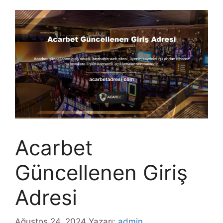
Acarbet
Güncellenen Giriş
Adresi
Ağustos 24, 2024
Yazarı:
admin