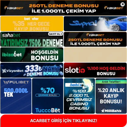
×
ACARBET GİRİŞ İÇİN TIKLAYINIZ!