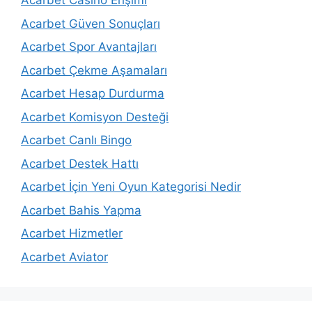
Acarbet Casino Erişimi
Acarbet Güven Sonuçları
Acarbet Spor Avantajları
Acarbet Çekme Aşamaları
Acarbet Hesap Durdurma
Acarbet Komisyon Desteği
Acarbet Canlı Bingo
Acarbet Destek Hattı
Acarbet İçin Yeni Oyun Kategorisi Nedir
Acarbet Bahis Yapma
Acarbet Hizmetler
Acarbet Aviator