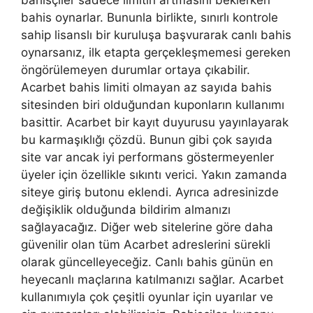
bahisçiler sadece limitin artmasını beklerken
bahis oynarlar. Bununla birlikte, sınırlı kontrole
sahip lisanslı bir kuruluşa başvurarak canlı bahis
oynarsanız, ilk etapta gerçekleşmemesi gereken
öngörülemeyen durumlar ortaya çıkabilir.
Acarbet bahis limiti olmayan az sayıda bahis
sitesinden biri olduğundan kuponların kullanımı
basittir. Acarbet bir kayıt duyurusu yayınlayarak
bu karmaşıklığı çözdü. Bunun gibi çok sayıda
site var ancak iyi performans göstermeyenler
üyeler için özellikle sıkıntı verici. Yakın zamanda
siteye giriş butonu eklendi. Ayrıca adresinizde
değişiklik olduğunda bildirim almanızı
sağlayacağız. Diğer web sitelerine göre daha
güvenilir olan tüm Acarbet adreslerini sürekli
olarak güncelleyeceğiz. Canlı bahis günün en
heyecanlı maçlarına katılmanızı sağlar. Acarbet
kullanımıyla çok çeşitli oyunlar için uyarılar ve