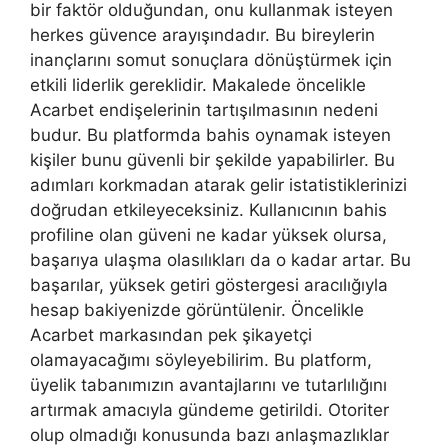
bir faktör olduğundan, onu kullanmak isteyen
herkes güvence arayışındadır. Bu bireylerin
inançlarını somut sonuçlara dönüştürmek için
etkili liderlik gereklidir. Makalede öncelikle
Acarbet endişelerinin tartışılmasının nedeni
budur. Bu platformda bahis oynamak isteyen
kişiler bunu güvenli bir şekilde yapabilirler. Bu
adımları korkmadan atarak gelir istatistiklerinizi
doğrudan etkileyeceksiniz. Kullanıcının bahis
profiline olan güveni ne kadar yüksek olursa,
başarıya ulaşma olasılıkları da o kadar artar. Bu
başarılar, yüksek getiri göstergesi aracılığıyla
hesap bakiyenizde görüntülenir. Öncelikle
Acarbet markasından pek şikayetçi
olamayacağımı söyleyebilirim. Bu platform,
üyelik tabanımızın avantajlarını ve tutarlılığını
artırmak amacıyla gündeme getirildi. Otoriter
olup olmadığı konusunda bazı anlaşmazlıklar