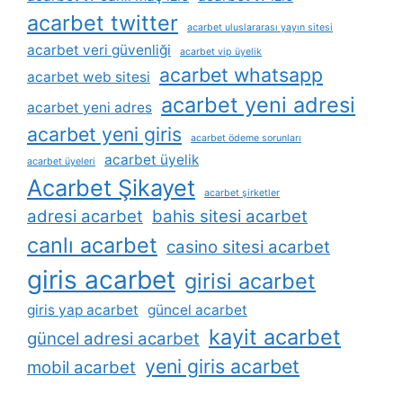
acarbet twitter
acarbet uluslararası yayın sitesi
acarbet veri güvenliği
acarbet vip üyelik
acarbet whatsapp
acarbet web sitesi
acarbet yeni adresi
acarbet yeni adres
acarbet yeni giris
acarbet ödeme sorunları
acarbet üyelik
acarbet üyeleri
Acarbet Şikayet
acarbet şirketler
adresi acarbet
bahis sitesi acarbet
canlı acarbet
casino sitesi acarbet
giris acarbet
girisi acarbet
giris yap acarbet
güncel acarbet
kayit acarbet
güncel adresi acarbet
yeni giris acarbet
mobil acarbet