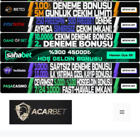
İçeriğe
atla
Menü