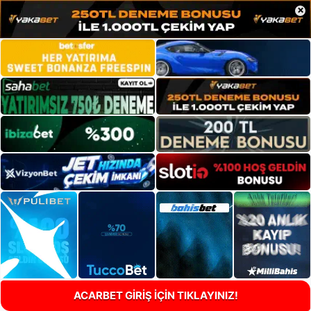
×
ACARBET GİRİŞ İÇİN TIKLAYINIZ!