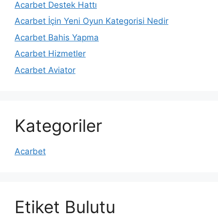
Acarbet Destek Hattı
Acarbet İçin Yeni Oyun Kategorisi Nedir
Acarbet Bahis Yapma
Acarbet Hizmetler
Acarbet Aviator
Kategoriler
Acarbet
Etiket Bulutu