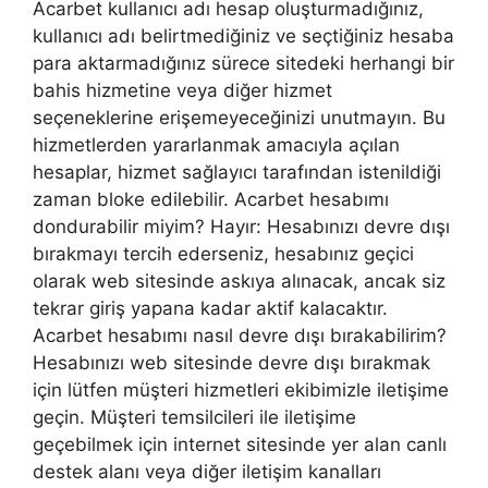
Acarbet kullanıcı adı hesap oluşturmadığınız,
kullanıcı adı belirtmediğiniz ve seçtiğiniz hesaba
para aktarmadığınız sürece sitedeki herhangi bir
bahis hizmetine veya diğer hizmet
seçeneklerine erişemeyeceğinizi unutmayın. Bu
hizmetlerden yararlanmak amacıyla açılan
hesaplar, hizmet sağlayıcı tarafından istenildiği
zaman bloke edilebilir. Acarbet hesabımı
dondurabilir miyim? Hayır: Hesabınızı devre dışı
bırakmayı tercih ederseniz, hesabınız geçici
olarak web sitesinde askıya alınacak, ancak siz
tekrar giriş yapana kadar aktif kalacaktır.
Acarbet hesabımı nasıl devre dışı bırakabilirim?
Hesabınızı web sitesinde devre dışı bırakmak
için lütfen müşteri hizmetleri ekibimizle iletişime
geçin. Müşteri temsilcileri ile iletişime
geçebilmek için internet sitesinde yer alan canlı
destek alanı veya diğer iletişim kanalları