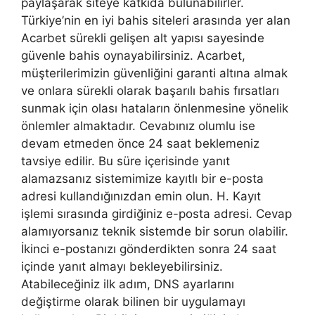
paylaşarak siteye katkıda bulunabilirler.
Türkiye’nin en iyi bahis siteleri arasında yer alan
Acarbet sürekli gelişen alt yapısı sayesinde
güvenle bahis oynayabilirsiniz. Acarbet,
müşterilerimizin güvenliğini garanti altına almak
ve onlara sürekli olarak başarılı bahis fırsatları
sunmak için olası hataların önlenmesine yönelik
önlemler almaktadır. Cevabınız olumlu ise
devam etmeden önce 24 saat beklemeniz
tavsiye edilir. Bu süre içerisinde yanıt
alamazsanız sistemimize kayıtlı bir e-posta
adresi kullandığınızdan emin olun. H. Kayıt
işlemi sırasında girdiğiniz e-posta adresi. Cevap
alamıyorsanız teknik sistemde bir sorun olabilir.
İkinci e-postanızı gönderdikten sonra 24 saat
içinde yanıt almayı bekleyebilirsiniz.
Atabileceğiniz ilk adım, DNS ayarlarını
değiştirme olarak bilinen bir uygulamayı