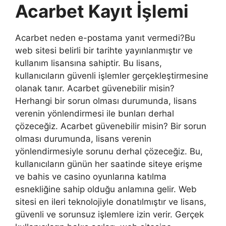
Acarbet Kayıt İşlemi
Acarbet neden e-postama yanıt vermedi?Bu
web sitesi belirli bir tarihte yayınlanmıştır ve
kullanım lisansına sahiptir. Bu lisans,
kullanıcıların güvenli işlemler gerçekleştirmesine
olanak tanır. Acarbet güvenebilir misin?
Herhangi bir sorun olması durumunda, lisans
verenin yönlendirmesi ile bunları derhal
çözeceğiz. Acarbet güvenebilir misin? Bir sorun
olması durumunda, lisans verenin
yönlendirmesiyle sorunu derhal çözeceğiz. Bu,
kullanıcıların günün her saatinde siteye erişme
ve bahis ve casino oyunlarına katılma
esnekliğine sahip olduğu anlamına gelir. Web
sitesi en ileri teknolojiyle donatılmıştır ve lisans,
güvenli ve sorunsuz işlemlere izin verir. Gerçek