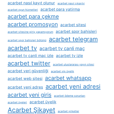
acarbet nasıl kayıt olunur
acarbet nasıl çıkarılır
acarbet para yatirma
acarbet oyun hizmetleri
acarbet para çekme
acarbet promosyon
acarbet sitesi
acarbet spor bahisleri
acarbet sitesine giriş yapamıyorum
acarbet telegram
acarbet spor bahisleri bölümü
acarbet tv
acarbet tv canli maç
acarbet tv canli maç izle
acarbet tv izle
acarbet twitter
acarbet uluslararası yayın sitesi
acarbet veri güvenliği
acarbet vip üyelik
acarbet whatsapp
acarbet web sitesi
acarbet yeni adresi
acarbet yeni adres
acarbet yeni giris
acarbet ödeme sorunları
acarbet üyelik
acarbet üyeleri
Acarbet Şikayet
acarbet şirketler