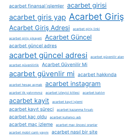
acarbet girisi
acarbet finansal i̇şlemler
Acarbet Giriş
acarbet giris yap
Acarbet Giriş Adresi
acarbet giriş linki
Acarbet Güncel
acarbet giriş şikayeti
acarbet güncel adres
acarbet güncel adresi
acarbet güvenilir alan
Acarbet Güvenilir Mi
acarbet güvenilirlik
acarbet güvenlir mi
acarbet hakkında
acarbet instagram
acarbet hesap açmak
acarbet i̇lk yatırımınız
acarbet i̇zleyici kitlesi
acarbet katılın
acarbet kayit
acarbet kayıt i̇şlemi
acarbet kayıt süreci
acarbet kazanma fırsatı
acarbet kaç oldu
acarbet kullanıcı adı
acarbet maç izleme
acarbet maç öncesi oranlar
acarbet nasıl bir site
acarbet mobil canlı yayını