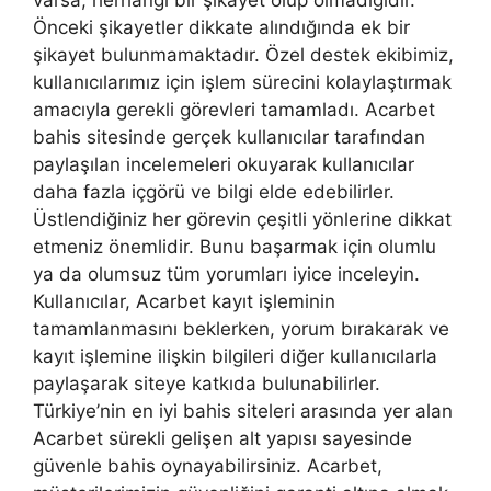
varsa, herhangi bir şikayet olup olmadığıdır.
Önceki şikayetler dikkate alındığında ek bir
şikayet bulunmamaktadır. Özel destek ekibimiz,
kullanıcılarımız için işlem sürecini kolaylaştırmak
amacıyla gerekli görevleri tamamladı. Acarbet
bahis sitesinde gerçek kullanıcılar tarafından
paylaşılan incelemeleri okuyarak kullanıcılar
daha fazla içgörü ve bilgi elde edebilirler.
Üstlendiğiniz her görevin çeşitli yönlerine dikkat
etmeniz önemlidir. Bunu başarmak için olumlu
ya da olumsuz tüm yorumları iyice inceleyin.
Kullanıcılar, Acarbet kayıt işleminin
tamamlanmasını beklerken, yorum bırakarak ve
kayıt işlemine ilişkin bilgileri diğer kullanıcılarla
paylaşarak siteye katkıda bulunabilirler.
Türkiye’nin en iyi bahis siteleri arasında yer alan
Acarbet sürekli gelişen alt yapısı sayesinde
güvenle bahis oynayabilirsiniz. Acarbet,