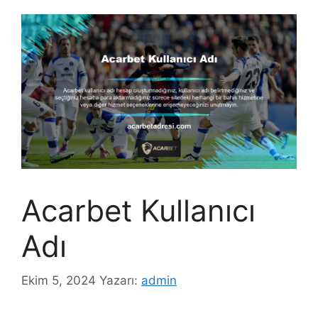
Acarbet Kullanıcı
Adı
Ekim 5, 2024
Yazarı:
admin