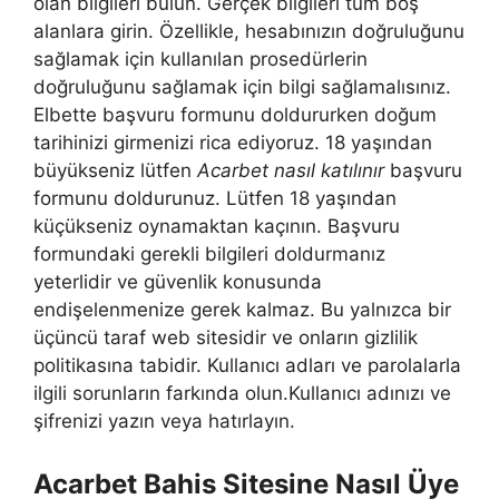
olan bilgileri bulun. Gerçek bilgileri tüm boş
alanlara girin. Özellikle, hesabınızın doğruluğunu
sağlamak için kullanılan prosedürlerin
doğruluğunu sağlamak için bilgi sağlamalısınız.
Elbette başvuru formunu doldururken doğum
tarihinizi girmenizi rica ediyoruz. 18 yaşından
büyükseniz lütfen
Acarbet nasıl katılınır
başvuru
formunu doldurunuz. Lütfen 18 yaşından
küçükseniz oynamaktan kaçının. Başvuru
formundaki gerekli bilgileri doldurmanız
yeterlidir ve güvenlik konusunda
endişelenmenize gerek kalmaz. Bu yalnızca bir
üçüncü taraf web sitesidir ve onların gizlilik
politikasına tabidir. Kullanıcı adları ve parolalarla
ilgili sorunların farkında olun.Kullanıcı adınızı ve
şifrenizi yazın veya hatırlayın.
Acarbet Bahis Sitesine Nasıl Üye