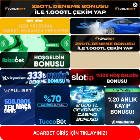
×
ACARBET GİRİŞ İÇİN TIKLAYINIZ!