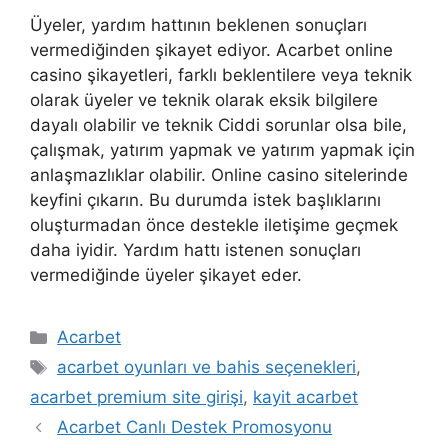
Üyeler, yardım hattının beklenen sonuçları
vermediğinden şikayet ediyor. Acarbet online
casino şikayetleri, farklı beklentilere veya teknik
olarak üyeler ve teknik olarak eksik bilgilere
dayalı olabilir ve teknik Ciddi sorunlar olsa bile,
çalışmak, yatırım yapmak ve yatırım yapmak için
anlaşmazlıklar olabilir. Online casino sitelerinde
keyfini çıkarın. Bu durumda istek başlıklarını
oluşturmadan önce destekle iletişime geçmek
daha iyidir. Yardım hattı istenen sonuçları
vermediğinde üyeler şikayet eder.
Kategoriler
Acarbet
Etiketler
acarbet oyunları ve bahis seçenekleri
,
acarbet premium site girişi
,
kayit acarbet
Acarbet Canlı Destek Promosyonu