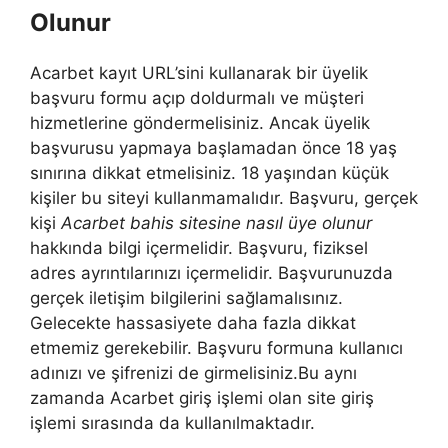
Olunur
Acarbet kayıt URL’sini kullanarak bir üyelik
başvuru formu açıp doldurmalı ve müşteri
hizmetlerine göndermelisiniz. Ancak üyelik
başvurusu yapmaya başlamadan önce 18 yaş
sınırına dikkat etmelisiniz. 18 yaşından küçük
kişiler bu siteyi kullanmamalıdır. Başvuru, gerçek
kişi
Acarbet bahis sitesine nasıl üye olunur
hakkında bilgi içermelidir. Başvuru, fiziksel
adres ayrıntılarınızı içermelidir. Başvurunuzda
gerçek iletişim bilgilerini sağlamalısınız.
Gelecekte hassasiyete daha fazla dikkat
etmemiz gerekebilir. Başvuru formuna kullanıcı
adınızı ve şifrenizi de girmelisiniz.Bu aynı
zamanda Acarbet giriş işlemi olan site giriş
işlemi sırasında da kullanılmaktadır.