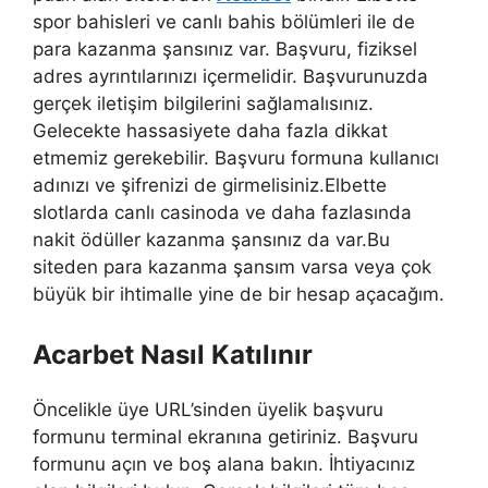
spor bahisleri ve canlı bahis bölümleri ile de
para kazanma şansınız var. Başvuru, fiziksel
adres ayrıntılarınızı içermelidir. Başvurunuzda
gerçek iletişim bilgilerini sağlamalısınız.
Gelecekte hassasiyete daha fazla dikkat
etmemiz gerekebilir. Başvuru formuna kullanıcı
adınızı ve şifrenizi de girmelisiniz.Elbette
slotlarda canlı casinoda ve daha fazlasında
nakit ödüller kazanma şansınız da var.Bu
siteden para kazanma şansım varsa veya çok
büyük bir ihtimalle yine de bir hesap açacağım.
Acarbet Nasıl Katılınır
Öncelikle üye URL’sinden üyelik başvuru
formunu terminal ekranına getiriniz. Başvuru
formunu açın ve boş alana bakın. İhtiyacınız