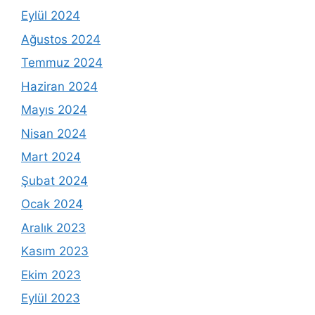
Eylül 2024
Ağustos 2024
Temmuz 2024
Haziran 2024
Mayıs 2024
Nisan 2024
Mart 2024
Şubat 2024
Ocak 2024
Aralık 2023
Kasım 2023
Ekim 2023
Eylül 2023