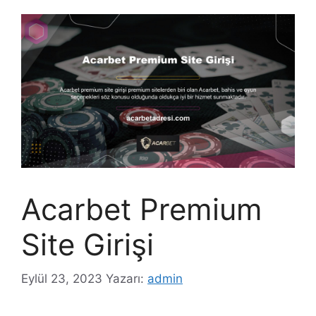
Acarbet Premium
Site Girişi
Eylül 23, 2023
Yazarı:
admin