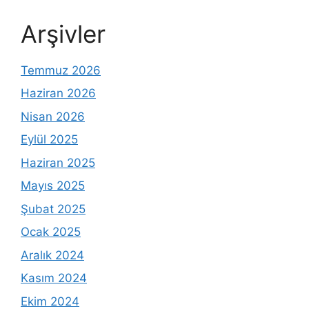
Arşivler
Temmuz 2026
Haziran 2026
Nisan 2026
Eylül 2025
Haziran 2025
Mayıs 2025
Şubat 2025
Ocak 2025
Aralık 2024
Kasım 2024
Ekim 2024