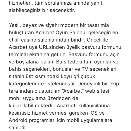
hizmetleri, tüm sorularınıza anında yanıt
alabileceğiniz bir seçenektir.
Yeşil, beyaz ve siyahı modern bir tasarımla
buluşturan Acarbet Oyun Salonu, geleceğin en
etkili casino salonlarından biridir. Öncelikle
Acarbet üye URL’sinden üyelik başvuru formunu
terminal ekranına getirin. Başvuru formunu açın
ve boş alana bakın. Bu sitedeki tüm oyunlar ve
bahis seçenekleri, bonuslar ve TV seçenekleri,
sitenin üst kısmındaki koyu gri çubuk
kategorilerinde listelenmiştir. Deneyimli bir ekip
tarafından oluşturulan “Acarbet” web sitesi
mobil uygulama üzerinden de
kullanılabilmektedir. Acarbet, kullanıcılarına
kesintisiz hizmet vermesi gereken IOS ve
Android programları için mobil uygulamalara
sahiptir.