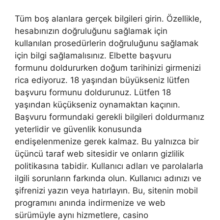
Tüm boş alanlara gerçek bilgileri girin. Özellikle,
hesabınızın doğruluğunu sağlamak için
kullanılan prosedürlerin doğruluğunu sağlamak
için bilgi sağlamalısınız. Elbette başvuru
formunu doldururken doğum tarihinizi girmenizi
rica ediyoruz. 18 yaşından büyükseniz lütfen
başvuru formunu doldurunuz. Lütfen 18
yaşından küçükseniz oynamaktan kaçının.
Başvuru formundaki gerekli bilgileri doldurmanız
yeterlidir ve güvenlik konusunda
endişelenmenize gerek kalmaz. Bu yalnızca bir
üçüncü taraf web sitesidir ve onların gizlilik
politikasına tabidir. Kullanıcı adları ve parolalarla
ilgili sorunların farkında olun. Kullanıcı adınızı ve
şifrenizi yazın veya hatırlayın. Bu, sitenin mobil
programını anında indirmenize ve web
sürümüyle aynı hizmetlere, casino