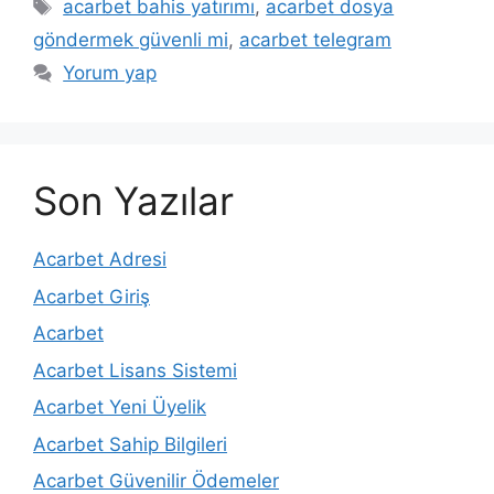
Etiketler
acarbet bahis yatırımı
,
acarbet dosya
göndermek güvenli mi
,
acarbet telegram
Yorum yap
Son Yazılar
Acarbet Adresi
Acarbet Giriş
Acarbet
Acarbet Lisans Sistemi
Acarbet Yeni Üyelik
Acarbet Sahip Bilgileri
Acarbet Güvenilir Ödemeler