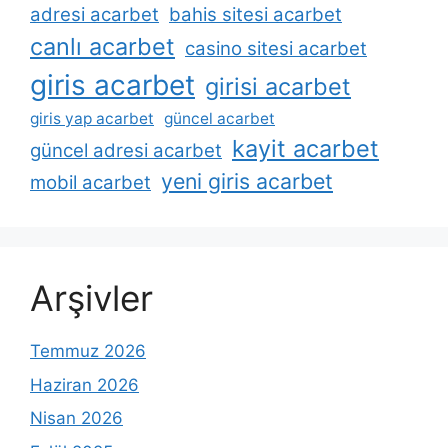
adresi acarbet
bahis sitesi acarbet
canlı acarbet
casino sitesi acarbet
giris acarbet
girisi acarbet
giris yap acarbet
güncel acarbet
kayit acarbet
güncel adresi acarbet
yeni giris acarbet
mobil acarbet
Arşivler
Temmuz 2026
Haziran 2026
Nisan 2026