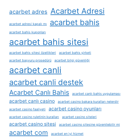
Acarbet Adresi
acarbet adres
acarbet bahis
acarbet adresi kapalı mı
acarbet bahis kuponları
acarbet bahis sitesi
acarbet bahis sitesi özellikleri
acarbet bahis şirketi
acarbet başvuru prosedürü
acarbet bilgi güvenliği
acarbet canli
acarbet canli destek
Acarbet Canlı Bahis
acarbet canlı bahis uygulaması
acarbet canlı casino
acarbet casino bakara kuralları nelerdir
acarbet casino oyunları
acarbet casino faaliyeti
acarbet casino ruletinin kuralları
acarbet casino siteleri
acarbet casino sitesi
acarbet casino sitesine güvenilebilir mi
acarbet com
acarbet en i̇yi hizmet