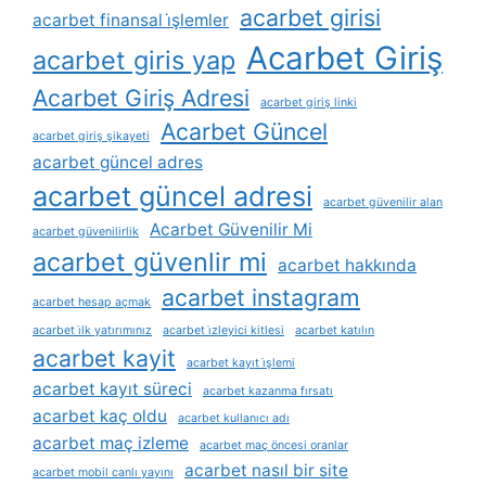
acarbet girisi
acarbet finansal i̇şlemler
Acarbet Giriş
acarbet giris yap
Acarbet Giriş Adresi
acarbet giriş linki
Acarbet Güncel
acarbet giriş şikayeti
acarbet güncel adres
acarbet güncel adresi
acarbet güvenilir alan
Acarbet Güvenilir Mi
acarbet güvenilirlik
acarbet güvenlir mi
acarbet hakkında
acarbet instagram
acarbet hesap açmak
acarbet i̇lk yatırımınız
acarbet i̇zleyici kitlesi
acarbet katılın
acarbet kayit
acarbet kayıt i̇şlemi
acarbet kayıt süreci
acarbet kazanma fırsatı
acarbet kaç oldu
acarbet kullanıcı adı
acarbet maç izleme
acarbet maç öncesi oranlar
acarbet nasıl bir site
acarbet mobil canlı yayını