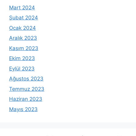
Mart 2024
Şubat 2024
Ocak 2024
Aralık 2023
Kasım 2023
Ekim 2023
Eylül 2023
Ağustos 2023
Temmuz 2023
Haziran 2023
Mayıs 2023