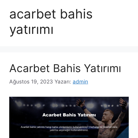
acarbet bahis
yatırımı
Acarbet Bahis Yatırımı
Ağustos 19, 2023
Yazarı:
admin