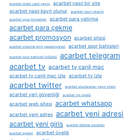
acarbet nasıl bir site
acarbet mobil canlı yayını
acarbet nasıl kayıt olunur
acarbet nasıl çıkarılır
acarbet para yatirma
acarbet oyun hizmetleri
acarbet para çekme
acarbet promosyon
acarbet sitesi
acarbet spor bahisleri
acarbet sitesine giriş yapamıyorum
acarbet telegram
acarbet spor bahisleri bölümü
acarbet tv
acarbet tv canli maç
acarbet tv canli maç izle
acarbet tv izle
acarbet twitter
acarbet uluslararası yayın sitesi
acarbet veri güvenliği
acarbet vip üyelik
acarbet whatsapp
acarbet web sitesi
acarbet yeni adresi
acarbet yeni adres
acarbet yeni giris
acarbet ödeme sorunları
acarbet üyelik
acarbet üyeleri