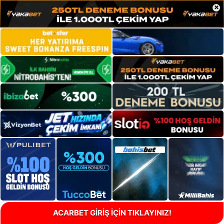
×
ACARBET GİRİŞ İÇİN TIKLAYINIZ!