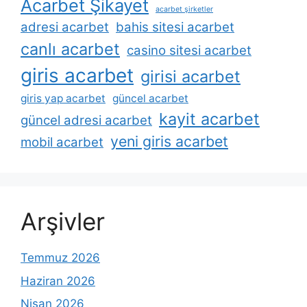
Acarbet Şikayet
acarbet şirketler
adresi acarbet
bahis sitesi acarbet
canlı acarbet
casino sitesi acarbet
giris acarbet
girisi acarbet
giris yap acarbet
güncel acarbet
kayit acarbet
güncel adresi acarbet
yeni giris acarbet
mobil acarbet
Arşivler
Temmuz 2026
Haziran 2026
Nisan 2026