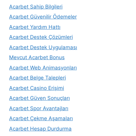
Acarbet Sahip Bilgileri
Acarbet Güvenilir Ödemeler
Acarbet Yardım Hattı
Acarbet Destek Çözümleri
Acarbet Destek Uygulaması
Mevcut Acarbet Bonus
Acarbet Web Animasyonları
Acarbet Belge Talepleri
Acarbet Casino Erişimi
Acarbet Güven Sonuçları
Acarbet Spor Avantajları
Acarbet Çekme Aşamaları
Acarbet Hesap Durdurma