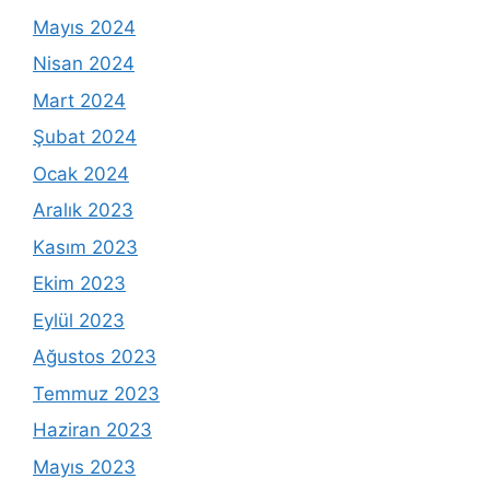
Mayıs 2024
Nisan 2024
Mart 2024
Şubat 2024
Ocak 2024
Aralık 2023
Kasım 2023
Ekim 2023
Eylül 2023
Ağustos 2023
Temmuz 2023
Haziran 2023
Mayıs 2023