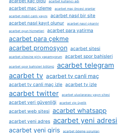
acarbet kaç oldu
acarbet kullanıcı adı
acarbet maç izleme
acarbet maç öncesi oranlar
acarbet nasıl bir site
acarbet mobil canlı yayını
acarbet nasıl kayıt olunur
acarbet nasıl çıkarılır
acarbet para yatirma
acarbet oyun hizmetleri
acarbet para çekme
acarbet promosyon
acarbet sitesi
acarbet spor bahisleri
acarbet sitesine giriş yapamıyorum
acarbet telegram
acarbet spor bahisleri bölümü
acarbet tv
acarbet tv canli maç
acarbet tv canli maç izle
acarbet tv izle
acarbet twitter
acarbet uluslararası yayın sitesi
acarbet veri güvenliği
acarbet vip üyelik
acarbet whatsapp
acarbet web sitesi
acarbet yeni adresi
acarbet yeni adres
acarbet yeni giris
acarbet ödeme sorunları