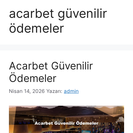
acarbet güvenilir
ödemeler
Acarbet Güvenilir
Ödemeler
Nisan 14, 2026
Yazarı:
admin