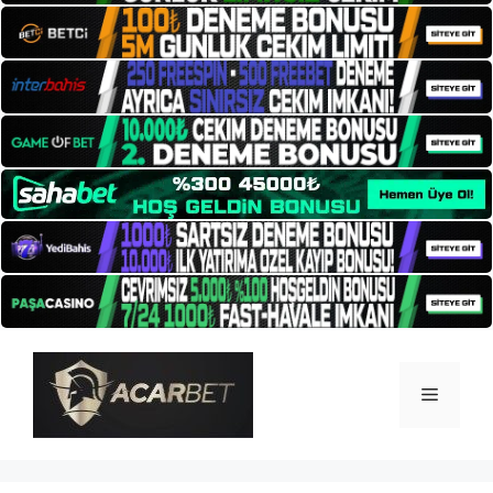
İçeriğe
atla
Menü