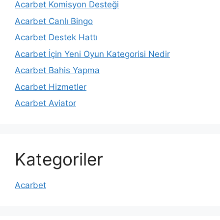
Acarbet Komisyon Desteği
Acarbet Canlı Bingo
Acarbet Destek Hattı
Acarbet İçin Yeni Oyun Kategorisi Nedir
Acarbet Bahis Yapma
Acarbet Hizmetler
Acarbet Aviator
Kategoriler
Acarbet