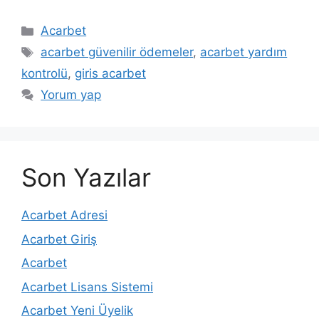
Kategoriler
Acarbet
Etiketler
acarbet güvenilir ödemeler
,
acarbet yardım
kontrolü
,
giris acarbet
Yorum yap
Son Yazılar
Acarbet Adresi
Acarbet Giriş
Acarbet
Acarbet Lisans Sistemi
Acarbet Yeni Üyelik