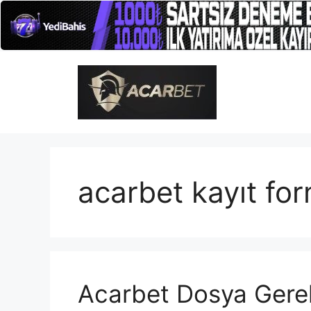
İçeriğe
atla
acarbet kayıt fo
Acarbet Dosya Gerek