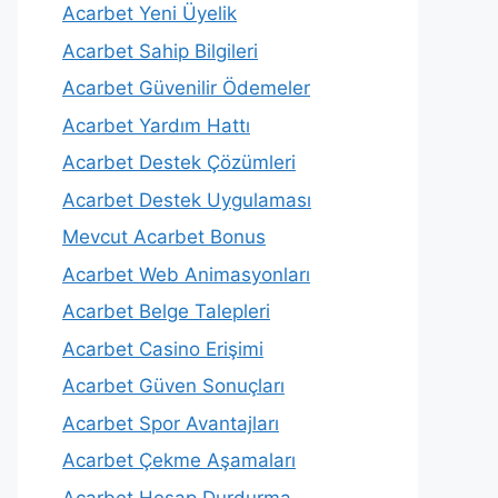
Acarbet Yeni Üyelik
Acarbet Sahip Bilgileri
Acarbet Güvenilir Ödemeler
Acarbet Yardım Hattı
Acarbet Destek Çözümleri
Acarbet Destek Uygulaması
Mevcut Acarbet Bonus
Acarbet Web Animasyonları
Acarbet Belge Talepleri
Acarbet Casino Erişimi
Acarbet Güven Sonuçları
Acarbet Spor Avantajları
Acarbet Çekme Aşamaları
Acarbet Hesap Durdurma