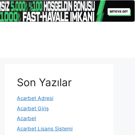
Son Yazılar
Acarbet Adresi
Acarbet Giriş
Acarbet
Acarbet Lisans Sistemi