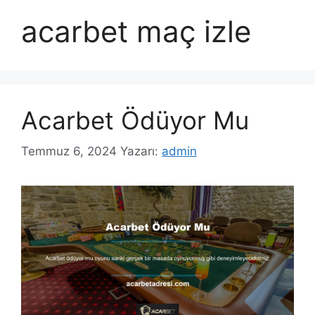
acarbet maç izle
Acarbet Ödüyor Mu
Temmuz 6, 2024
Yazarı:
admin