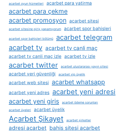
acarbet para yatirma
acarbet oyun hizmetleri
acarbet para çekme
acarbet promosyon
acarbet sitesi
acarbet spor bahisleri
acarbet sitesine giriş yapamıyorum
acarbet telegram
acarbet spor bahisleri bölümü
acarbet tv
acarbet tv canli maç
acarbet tv canli maç izle
acarbet tv izle
acarbet twitter
acarbet uluslararası yayın sitesi
acarbet veri güvenliği
acarbet vip üyelik
acarbet whatsapp
acarbet web sitesi
acarbet yeni adresi
acarbet yeni adres
acarbet yeni giris
acarbet ödeme sorunları
acarbet üyelik
acarbet üyeleri
Acarbet Şikayet
acarbet şirketler
adresi acarbet
bahis sitesi acarbet