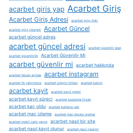
Acarbet Giriş
acarbet giris yap
Acarbet Giriş Adresi
acarbet giriş linki
Acarbet Güncel
acarbet giriş şikayeti
acarbet güncel adres
acarbet güncel adresi
acarbet güvenilir alan
Acarbet Güvenilir Mi
acarbet güvenilirlik
acarbet güvenlir mi
acarbet hakkında
acarbet instagram
acarbet hesap açmak
acarbet i̇lk yatırımınız
acarbet i̇zleyici kitlesi
acarbet katılın
acarbet kayit
acarbet kayıt i̇şlemi
acarbet kayıt süreci
acarbet kazanma fırsatı
acarbet kaç oldu
acarbet kullanıcı adı
acarbet maç izleme
acarbet maç öncesi oranlar
acarbet nasıl bir site
acarbet mobil canlı yayını
acarbet nasıl kayıt olunur
acarbet nasıl çıkarılır