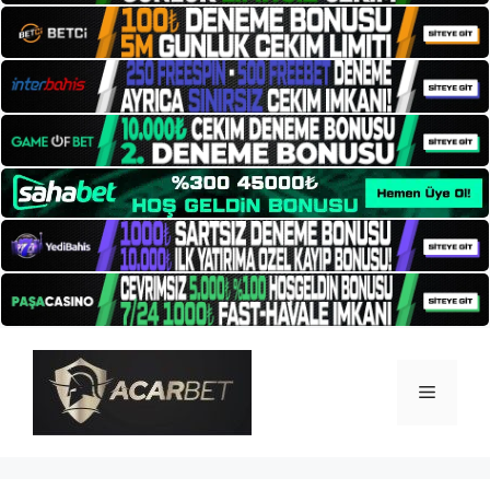
İçeriğe
atla
Menü