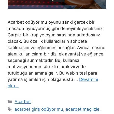
Acarbet ödüyor mu oyunu sanki gerçek bir
masada oynuyormuş gibi deneyimleyeceksiniz.
Çarpıcı bir krupiye oyun sırasında arkadaşınız
olacak. Bu özellik kullanıcıların sohbete
katılmasını ve eğlenmesini sağlar. Ayrıca, casino
alanı kullanıcılara bir dizi ek avantaj ve eğlence
seçeneği sunmaktadır. Bu, kullanıcı
motivasyonunun sürekli olarak zirvede
tutulduğu anlamına gelir. Bu web sitesi para
yatırma işlemleri için olağanüstü …
Devamını
oku…
Kategoriler
Acarbet
Etiketler
acarbet giriş ödüyor mu
,
acarbet maç izle
,