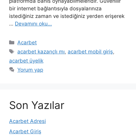
platformda bahis oynayabilmeleridir. Güvenilir
bir internet bağlantısıyla dosyalarınıza
istediğiniz zaman ve istediğiniz yerden erişerek
…
Devamını oku…
Kategoriler
Acarbet
Etiketler
acarbet kazançlı mı
,
acarbet mobil giriş
,
acarbet üyelik
Yorum yap
Son Yazılar
Acarbet Adresi
Acarbet Giriş