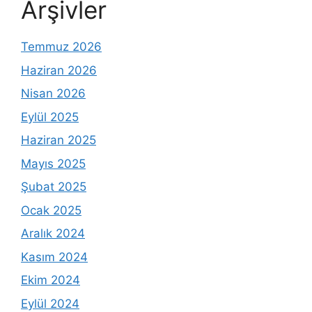
Arşivler
Temmuz 2026
Haziran 2026
Nisan 2026
Eylül 2025
Haziran 2025
Mayıs 2025
Şubat 2025
Ocak 2025
Aralık 2024
Kasım 2024
Ekim 2024
Eylül 2024