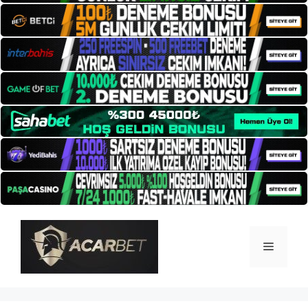
İçeriğe
atla
Menü