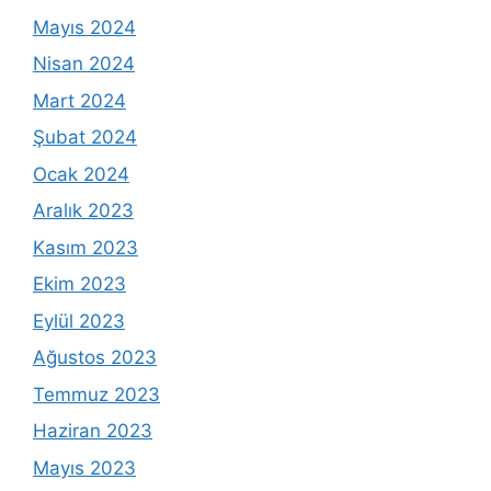
Mayıs 2024
Nisan 2024
Mart 2024
Şubat 2024
Ocak 2024
Aralık 2023
Kasım 2023
Ekim 2023
Eylül 2023
Ağustos 2023
Temmuz 2023
Haziran 2023
Mayıs 2023