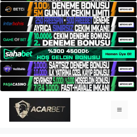
İçeriğe
atla
Menü