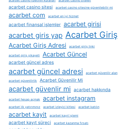
acarbet casino ruletinin kuralları
acarbet casino siteleri
acarbet casino sitesi
acarbet casino sitesine güvenilebilir mi
acarbet com
acarbet en i̇yi hizmet
acarbet girisi
acarbet finansal i̇şlemler
Acarbet Giriş
acarbet giris yap
Acarbet Giriş Adresi
acarbet giriş linki
Acarbet Güncel
acarbet giriş şikayeti
acarbet güncel adres
acarbet güncel adresi
acarbet güvenilir alan
Acarbet Güvenilir Mi
acarbet güvenilirlik
acarbet güvenlir mi
acarbet hakkında
acarbet instagram
acarbet hesap açmak
acarbet i̇lk yatırımınız
acarbet i̇zleyici kitlesi
acarbet katılın
acarbet kayit
acarbet kayıt i̇şlemi
acarbet kayıt süreci
acarbet kazanma fırsatı