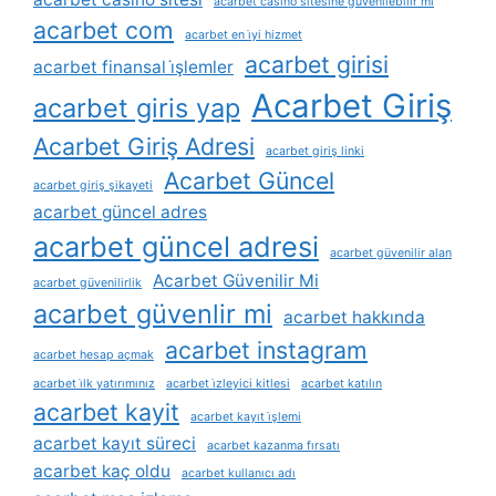
acarbet casino sitesine güvenilebilir mi
acarbet com
acarbet en i̇yi hizmet
acarbet girisi
acarbet finansal i̇şlemler
Acarbet Giriş
acarbet giris yap
Acarbet Giriş Adresi
acarbet giriş linki
Acarbet Güncel
acarbet giriş şikayeti
acarbet güncel adres
acarbet güncel adresi
acarbet güvenilir alan
Acarbet Güvenilir Mi
acarbet güvenilirlik
acarbet güvenlir mi
acarbet hakkında
acarbet instagram
acarbet hesap açmak
acarbet i̇lk yatırımınız
acarbet i̇zleyici kitlesi
acarbet katılın
acarbet kayit
acarbet kayıt i̇şlemi
acarbet kayıt süreci
acarbet kazanma fırsatı
acarbet kaç oldu
acarbet kullanıcı adı