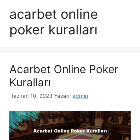
acarbet online
poker kuralları
Acarbet Online Poker
Kuralları
Haziran 10, 2023
Yazarı:
admin