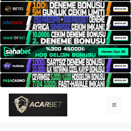
İçeriğe
atla
Menü