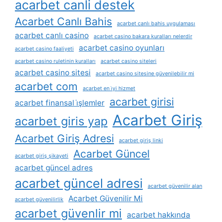
acarbet canli destek
Acarbet Canlı Bahis
acarbet canlı bahis uygulaması
acarbet canlı casino
acarbet casino bakara kuralları nelerdir
acarbet casino oyunları
acarbet casino faaliyeti
acarbet casino ruletinin kuralları
acarbet casino siteleri
acarbet casino sitesi
acarbet casino sitesine güvenilebilir mi
acarbet com
acarbet en i̇yi hizmet
acarbet girisi
acarbet finansal i̇şlemler
Acarbet Giriş
acarbet giris yap
Acarbet Giriş Adresi
acarbet giriş linki
Acarbet Güncel
acarbet giriş şikayeti
acarbet güncel adres
acarbet güncel adresi
acarbet güvenilir alan
Acarbet Güvenilir Mi
acarbet güvenilirlik
acarbet güvenlir mi
acarbet hakkında