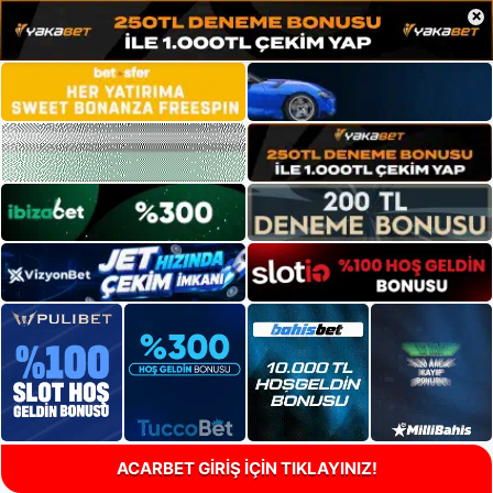
×
ACARBET GİRİŞ İÇİN TIKLAYINIZ!