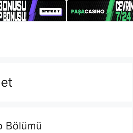
bet
o Bölümü