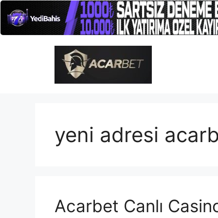
İçeriğe
atla
yeni adresi acar
Acarbet Canlı Casin