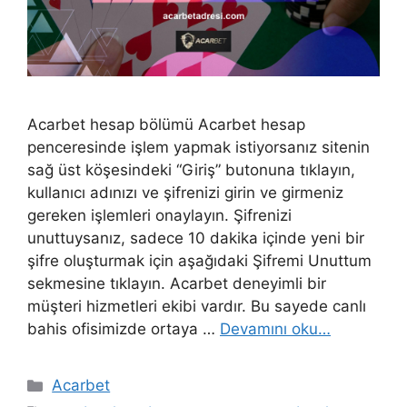
Acarbet hesap bölümü Acarbet hesap
penceresinde işlem yapmak istiyorsanız sitenin
sağ üst köşesindeki “Giriş” butonuna tıklayın,
kullanıcı adınızı ve şifrenizi girin ve girmeniz
gereken işlemleri onaylayın. Şifrenizi
unuttuysanız, sadece 10 dakika içinde yeni bir
şifre oluşturmak için aşağıdaki Şifremi Unuttum
sekmesine tıklayın. Acarbet deneyimli bir
müşteri hizmetleri ekibi vardır. Bu sayede canlı
bahis ofisimizde ortaya …
Devamını oku…
Kategoriler
Acarbet