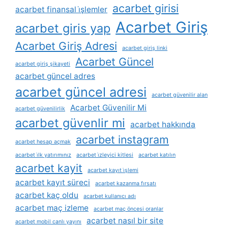
acarbet girisi
acarbet finansal i̇şlemler
Acarbet Giriş
acarbet giris yap
Acarbet Giriş Adresi
acarbet giriş linki
Acarbet Güncel
acarbet giriş şikayeti
acarbet güncel adres
acarbet güncel adresi
acarbet güvenilir alan
Acarbet Güvenilir Mi
acarbet güvenilirlik
acarbet güvenlir mi
acarbet hakkında
acarbet instagram
acarbet hesap açmak
acarbet i̇lk yatırımınız
acarbet i̇zleyici kitlesi
acarbet katılın
acarbet kayit
acarbet kayıt i̇şlemi
acarbet kayıt süreci
acarbet kazanma fırsatı
acarbet kaç oldu
acarbet kullanıcı adı
acarbet maç izleme
acarbet maç öncesi oranlar
acarbet nasıl bir site
acarbet mobil canlı yayını