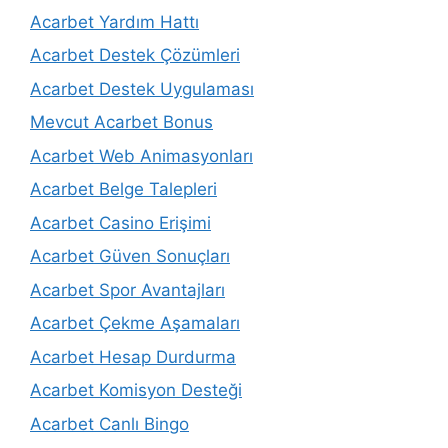
Acarbet Yardım Hattı
Acarbet Destek Çözümleri
Acarbet Destek Uygulaması
Mevcut Acarbet Bonus
Acarbet Web Animasyonları
Acarbet Belge Talepleri
Acarbet Casino Erişimi
Acarbet Güven Sonuçları
Acarbet Spor Avantajları
Acarbet Çekme Aşamaları
Acarbet Hesap Durdurma
Acarbet Komisyon Desteği
Acarbet Canlı Bingo