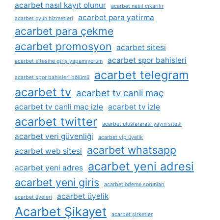
acarbet nasıl kayıt olunur
acarbet nasıl çıkarılır
acarbet para yatirma
acarbet oyun hizmetleri
acarbet para çekme
acarbet promosyon
acarbet sitesi
acarbet spor bahisleri
acarbet sitesine giriş yapamıyorum
acarbet telegram
acarbet spor bahisleri bölümü
acarbet tv
acarbet tv canli maç
acarbet tv canli maç izle
acarbet tv izle
acarbet twitter
acarbet uluslararası yayın sitesi
acarbet veri güvenliği
acarbet vip üyelik
acarbet whatsapp
acarbet web sitesi
acarbet yeni adresi
acarbet yeni adres
acarbet yeni giris
acarbet ödeme sorunları
acarbet üyelik
acarbet üyeleri
Acarbet Şikayet
acarbet şirketler