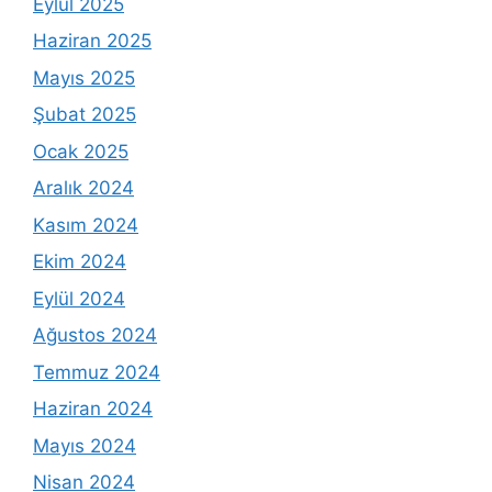
Eylül 2025
Haziran 2025
Mayıs 2025
Şubat 2025
Ocak 2025
Aralık 2024
Kasım 2024
Ekim 2024
Eylül 2024
Ağustos 2024
Temmuz 2024
Haziran 2024
Mayıs 2024
Nisan 2024