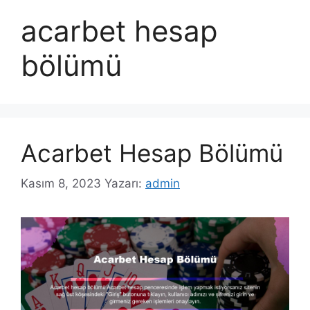
acarbet hesap
bölümü
Acarbet Hesap Bölümü
Kasım 8, 2023
Yazarı:
admin