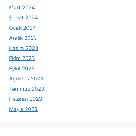
Mart 2024
Şubat 2024
Ocak 2024
Aralık 2023
Kasım 2023
Ekim 2023
Eylül 2023
Ağustos 2023
Temmuz 2023
Haziran 2023
Mayıs 2023